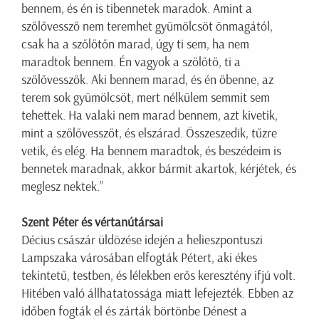
bennem, és én is tibennetek maradok. Amint a
szőlővessző nem teremhet gyümölcsöt önmagától,
csak ha a szőlőtőn marad, úgy ti sem, ha nem
maradtok bennem. Én vagyok a szőlőtő, ti a
szőlővesszők. Aki bennem marad, és én őbenne, az
terem sok gyümölcsöt, mert nélkülem semmit sem
tehettek. Ha valaki nem marad bennem, azt kivetik,
mint a szőlővesszőt, és elszárad. Összeszedik, tűzre
vetik, és elég. Ha bennem maradtok, és beszédeim is
bennetek maradnak, akkor bármit akartok, kérjétek, és
meglesz nektek.”
Szent Péter és vértanútársai
Décius császár üldözése idején a helieszpontuszi
Lampszaka városában elfogták Pétert, aki ékes
tekintetű, testben, és lélekben erős keresztény ifjú volt.
Hitében való állhatatossága miatt lefejezték. Ebben az
időben fogták el és zárták börtönbe Dénest a