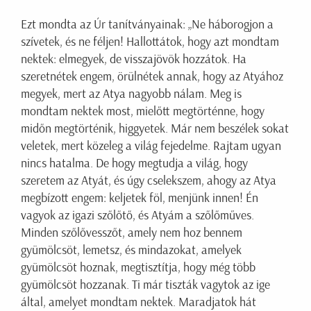
Ezt mondta az Úr tanítványainak: „Ne háborogjon a
szívetek, és ne féljen! Hallottátok, hogy azt mondtam
nektek: elmegyek, de visszajövök hozzátok. Ha
szeretnétek engem, örülnétek annak, hogy az Atyához
megyek, mert az Atya nagyobb nálam. Meg is
mondtam nektek most, mielőtt megtörténne, hogy
midőn megtörténik, higgyetek. Már nem beszélek sokat
veletek, mert közeleg a világ fejedelme. Rajtam ugyan
nincs hatalma. De hogy megtudja a világ, hogy
szeretem az Atyát, és úgy cselekszem, ahogy az Atya
megbízott engem: keljetek föl, menjünk innen! Én
vagyok az igazi szőlőtő, és Atyám a szőlőműves.
Minden szőlővesszőt, amely nem hoz bennem
gyümölcsöt, lemetsz, és mindazokat, amelyek
gyümölcsöt hoznak, megtisztítja, hogy még több
gyümölcsöt hozzanak. Ti már tiszták vagytok az ige
által, amelyet mondtam nektek. Maradjatok hát