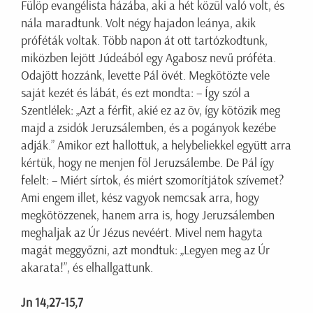
Fülöp evangélista házába, aki a hét közül való volt, és
nála maradtunk. Volt négy hajadon leánya, akik
próféták voltak. Több napon át ott tartózkodtunk,
miközben lejött Júdeából egy Agabosz nevű próféta.
Odajött hozzánk, levette Pál övét. Megkötözte vele
saját kezét és lábát, és ezt mondta: – Így szól a
Szentlélek: „Azt a férfit, akié ez az öv, így kötözik meg
majd a zsidók Jeruzsálemben, és a pogányok kezébe
adják.” Amikor ezt hallottuk, a helybeliekkel együtt arra
kértük, hogy ne menjen föl Jeruzsálembe. De Pál így
felelt: – Miért sírtok, és miért szomorítjátok szívemet?
Ami engem illet, kész vagyok nemcsak arra, hogy
megkötözzenek, hanem arra is, hogy Jeruzsálemben
meghaljak az Úr Jézus nevéért. Mivel nem hagyta
magát meggyőzni, azt mondtuk: „Legyen meg az Úr
akarata!”, és elhallgattunk.
Jn 14,27-15,7