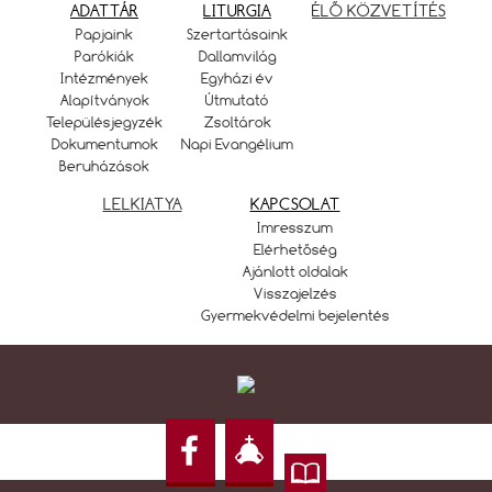
ADATTÁR
LITURGIA
ÉLŐ KÖZVETÍTÉS
Papjaink
Szertartásaink
Parókiák
Dallamvilág
Intézmények
Egyházi év
Alapítványok
Útmutató
Településjegyzék
Zsoltárok
Dokumentumok
Napi Evangélium
Beruházások
LELKIATYA
KAPCSOLAT
Imresszum
Elérhetőség
Ajánlott oldalak
Visszajelzés
Gyermekvédelmi bejelentés