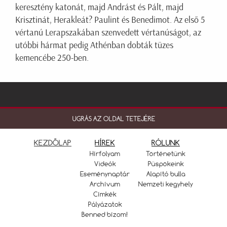
keresztény katonát, majd Andrást és Pált, majd
Krisztinát, Herakleát? Paulint és Benedimot. Az első 5
vértanú Lerapszakában szenvedett vértanúságot, az
utóbbi hármat pedig Athénban dobták tüzes
kemencébe 250-ben.
UGRÁS AZ OLDAL TETEJÉRE
KEZDŐLAP
HÍREK
RÓLUNK
Hírfolyam
Történetünk
Videók
Püspökeink
Eseménynaptár
Alapító bulla
Archívum
Nemzeti kegyhely
Címkék
Pályázatok
Benned bízom!