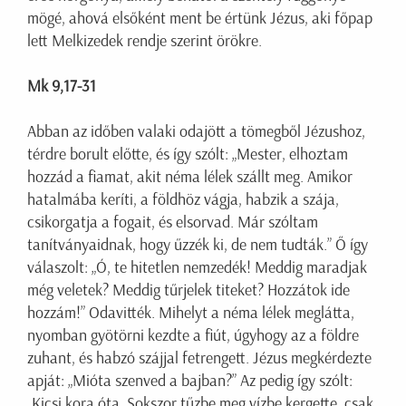
mögé, ahová elsőként ment be értünk Jézus, aki főpap
lett Melkizedek rendje szerint örökre.
Mk 9,17-31
Abban az időben valaki odajött a tömegből Jézushoz,
térdre borult előtte, és így szólt: „Mester, elhoztam
hozzád a fiamat, akit néma lélek szállt meg. Amikor
hatalmába keríti, a földhöz vágja, habzik a szája,
csikorgatja a fogait, és elsorvad. Már szóltam
tanítványaidnak, hogy űzzék ki, de nem tudták.” Ő így
válaszolt: „Ó, te hitetlen nemzedék! Meddig maradjak
még veletek? Meddig tűrjelek titeket? Hozzátok ide
hozzám!” Odavitték. Mihelyt a néma lélek meglátta,
nyomban gyötörni kezdte a fiút, úgyhogy az a földre
zuhant, és habzó szájjal fetrengett. Jézus megkérdezte
apját: „Mióta szenved a bajban?” Az pedig így szólt:
„Kicsi kora óta. Sokszor tűzbe meg vízbe kergette, csak