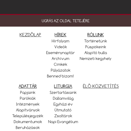
UGRÁS AZ OLDAL TETEJÉRE
KEZDŐLAP
HÍREK
RÓLUNK
Hírfolyam
Történetünk
Videók
Püspökeink
Eseménynaptár
Alapító bulla
Archívum
Nemzeti kegyhely
Címkék
Pályázatok
Benned bízom!
ADATTÁR
LITURGIA
ÉLŐ KÖZVETÍTÉS
Papjaink
Szertartásaink
Parókiák
Dallamvilág
Intézmények
Egyházi év
Alapítványok
Útmutató
Településjegyzék
Zsoltárok
Dokumentumok
Napi Evangélium
Beruházások