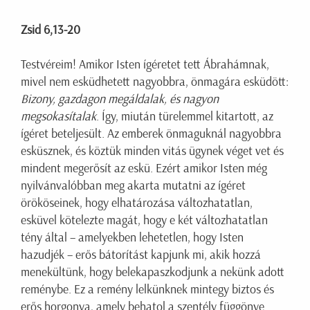
Zsid 6,13-20
Testvéreim! Amikor Isten ígéretet tett Ábrahámnak,
mivel nem esküdhetett nagyobbra, önmagára esküdött:
Bizony, gazdagon megáldalak, és nagyon
megsokasítalak
. Így, miután türelemmel kitartott, az
ígéret beteljesült. Az emberek önmaguknál nagyobbra
esküsznek, és köztük minden vitás ügynek véget vet és
mindent megerősít az eskü. Ezért amikor Isten még
nyilvánvalóbban meg akarta mutatni az ígéret
örököseinek, hogy elhatározása változhatatlan,
esküvel kötelezte magát, hogy e két változhatatlan
tény által – amelyekben lehetetlen, hogy Isten
hazudjék – erős bátorítást kapjunk mi, akik hozzá
menekültünk, hogy belekapaszkodjunk a nekünk adott
reménybe. Ez a remény lelkünknek mintegy biztos és
erős horgonya, amely behatol a szentély függönye