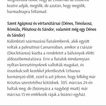
kezére adják, megölik, de azután, hogy megölik,
harmadnapra feltámad.
Szent Agápiosz és vértanútársai (Dénes, Timolaosz,
Rómüla, Plésziosz és Sándor, valamint még egy Dénes
és Sándor)
Különböző származású fiatalemberek, akik együtt
voltak a palesztinai Caesareában, amikor a császár
(Diocletianus) kiadta a rendeletet a bálványok előtti
áldozatbemutatásra. Erre a fiatalok mindannyian
nyíltan keresztényeknek vallották magukat, és
összekulcsolt kezekkel jelentkeztek Urbanus
kormányzó előtt, ezzel is azt jelezve, hogy lelkileg már
Krisztus szeretetéhez kötődnek. 305. március 24-én
haltak meg, de (bizonyára a nagyböjt miatt) már
március 15-én emlékezik rájuk a bizánci egyház.