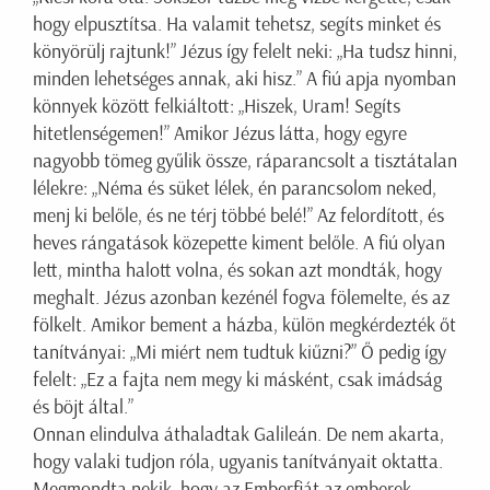
hogy elpusztítsa. Ha valamit tehetsz, segíts minket és
könyörülj rajtunk!” Jézus így felelt neki: „Ha tudsz hinni,
minden lehetséges annak, aki hisz.” A fiú apja nyomban
könnyek között felkiáltott: „Hiszek, Uram! Segíts
hitetlenségemen!” Amikor Jézus látta, hogy egyre
nagyobb tömeg gyűlik össze, ráparancsolt a tisztátalan
lélekre: „Néma és süket lélek, én parancsolom neked,
menj ki belőle, és ne térj többé belé!” Az felordított, és
heves rángatások közepette kiment belőle. A fiú olyan
lett, mintha halott volna, és sokan azt mondták, hogy
meghalt. Jézus azonban kezénél fogva fölemelte, és az
fölkelt. Amikor bement a házba, külön megkérdezték őt
tanítványai: „Mi miért nem tudtuk kiűzni?” Ő pedig így
felelt: „Ez a fajta nem megy ki másként, csak imádság
és böjt által.”
Onnan elindulva áthaladtak Galileán. De nem akarta,
hogy valaki tudjon róla, ugyanis tanítványait oktatta.
Megmondta nekik, hogy az Emberfiát az emberek