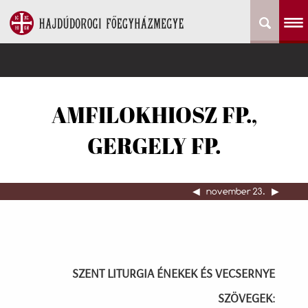
AMFILOKHIOSZ FP.,
GERGELY FP.
◀︎
november 23.
▶︎
SZENT LITURGIA ÉNEKEK ÉS VECSERNYE
SZÖVEGEK: