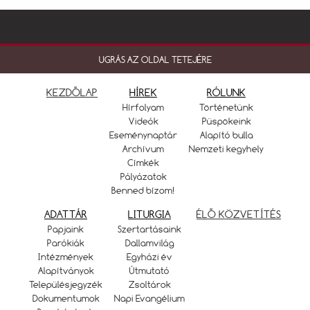
UGRÁS AZ OLDAL TETEJÉRE
KEZDŐLAP
HÍREK
RÓLUNK
Hírfolyam
Történetünk
Videók
Püspökeink
Eseménynaptár
Alapító bulla
Archívum
Nemzeti kegyhely
Címkék
Pályázatok
Benned bízom!
ADATTÁR
LITURGIA
ÉLŐ KÖZVETÍTÉS
Papjaink
Szertartásaink
Parókiák
Dallamvilág
Intézmények
Egyházi év
Alapítványok
Útmutató
Településjegyzék
Zsoltárok
Dokumentumok
Napi Evangélium