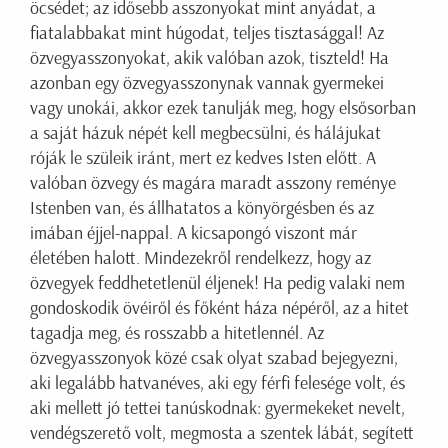
öcsédet; az idősebb asszonyokat mint anyádat, a
fiatalabbakat mint húgodat, teljes tisztasággal! Az
özvegyasszonyokat, akik valóban azok, tiszteld! Ha
azonban egy özvegyasszonynak vannak gyermekei
vagy unokái, akkor ezek tanulják meg, hogy elsősorban
a saját házuk népét kell megbecsülni, és hálájukat
róják le szüleik iránt, mert ez kedves Isten előtt. A
valóban özvegy és magára maradt asszony reménye
Istenben van, és állhatatos a könyörgésben és az
imában éjjel-nappal. A kicsapongó viszont már
életében halott. Mindezekről rendelkezz, hogy az
özvegyek feddhetetlenül éljenek! Ha pedig valaki nem
gondoskodik övéiről és főként háza népéről, az a hitet
tagadja meg, és rosszabb a hitetlennél. Az
özvegyasszonyok közé csak olyat szabad bejegyezni,
aki legalább hatvanéves, aki egy férfi felesége volt, és
aki mellett jó tettei tanúskodnak: gyermekeket nevelt,
vendégszerető volt, megmosta a szentek lábát, segített