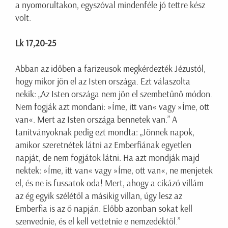
a nyomorultakon, egyszóval mindenféle jó tettre kész
volt.
Lk 17,20-25
Abban az időben a farizeusok megkérdezték Jézustól,
hogy mikor jön el az Isten országa. Ezt válaszolta
nekik: „Az Isten országa nem jön el szembetűnő módon.
Nem fogják azt mondani: »Íme, itt van« vagy »Íme, ott
van«. Mert az Isten országa bennetek van.” A
tanítványoknak pedig ezt mondta: „Jönnek napok,
amikor szeretnétek látni az Emberfiának egyetlen
napját, de nem fogjátok látni. Ha azt mondják majd
nektek: »Íme, itt van« vagy »Íme, ott van«, ne menjetek
el, és ne is fussatok oda! Mert, ahogy a cikázó villám
az ég egyik szélétől a másikig villan, úgy lesz az
Emberfia is az ő napján. Előbb azonban sokat kell
szenvednie, és el kell vettetnie e nemzedéktől.”