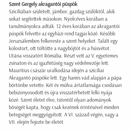
Szent Gergely akragantói püspök
Szicíliában született, jámbor, gazdag szülőktől, akik
sokat segítettek másokon. Nyolcéves korában a
tanulmányokra adták. 12 éves korában az akragantói
püspök felvette az egyházi rend tagjai közé. Később
Jeruzsálemben felkereste a szent helyeket. Talált egy
kolostort, ott töltötte a nagyböjtöt és a húsvétot.
Utána visszatért Rómába. Részt vett az V. egyetemes
zsinaton és az igazhitűség nagy védelmezője lett.
Mauritius császár uralkodása idején a szicíliai
Akragantó püspöke lett. Egy hamis vád alapján a pápa
börtönbe vetette. Két év múlva ártatlansága csodásan
bebizonyosodott és újra visszatérhetett lelki nyája
közé. Szent életet élve, Istentől olyan adományok
bőségét kapta, hogy csak kezének érintésével minden
betegséget meggyógyított. A VI. század végén, vagy a
VII. elején fejezte be életét.