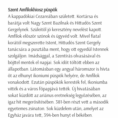
Szent Amfilokhiosz püspök
A kappadókiai Cezareában született. Kortársa és
barátja volt Nagy Szent Bazilnak és Hittudós Szent
Gergelynek. Szüleitől jó keresztény nevelést kapott.
Amfilok először szónok és ügyvéd volt. Mivel fiatal
korától megszerette Istent, Hittudós Szent Gergely
tanácsára a pusztába ment, hogy ott egyedül Istennek
szolgáljon. Imádsággal, a Szentírás olvasásával és
böjttel mentek el napjai. Sok időt töltött ebben az
állapotban. Látomásban egy angyal háromszor is hívta
őt az elhunyt ikoniumi püspök helyére, de Amfilok
vonakodott. Ezután püspökök keresték fel, Ikoniumba
vitték és a város főpapjává tették. Új hivatásában
sokat küzdött az ariánus eretnekség legyőzésében, az
igaz hit megerősítésében. 381-ben részt vett a második
egyetemes zsinaton. Sok küzdelem után, amelyet az
Egyház javára tett, 394-ben hunyt el békében.