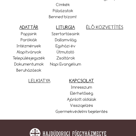
Címkék
Pályázatok
Benned bízom!
ADATTÁR
LITURGIA
ÉLŐ KÖZVETÍTÉS
Papjaink
Szertartásaink
Parókiák
Dallamvilág
Intézmények
Egyházi év
Alapítványok
Útmutató
Településjegyzék
Zsoltárok
Dokumentumok
Napi Evangélium
Beruházások
LELKIATYA
KAPCSOLAT
Imresszum
Elérhetőség
Ajánlott oldalak
Visszajelzés
Gyermekvédelmi bejelentés