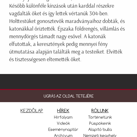
Később különféle kínzások után karddal részekre
vagdalták őket és így lettek vértanúk 304-ben.
Holttestüket gonosztevők maradványaihoz dobták, és
katonákkal őriztették. Éjszaka földrengés, villámlás és
mennydörgés támadt nagy esővel. A katonák
elfutottak, a keresztények pedig mennyei fény
útmutatása alapján találták meg a testeiket. Elvitték
és tisztességesen eltemették őket.
UGRÁS AZ OLDAL TETEJÉRE
KEZDŐLAP
HÍREK
RÓLUNK
Hírfolyam
Történetünk
Videók
Püspökeink
Eseménynaptár
Alapító bulla
Archívum
Nemzeti kegyhely