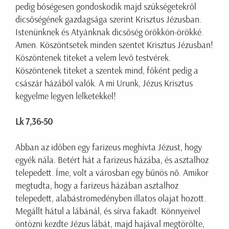
pedig bőségesen gondoskodik majd szükségetekről
dicsőségének gazdagsága szerint Krisztus Jézusban.
Istenünknek és Atyánknak dicsőség örökkön-örökké.
Amen. Köszöntsetek minden szentet Krisztus Jézusban!
Köszöntenek titeket a velem levő testvérek.
Köszöntenek titeket a szentek mind, főként pedig a
császár házából valók. A mi Urunk, Jézus Krisztus
kegyelme legyen lelketekkel!
Lk 7,36-50
Abban az időben egy farizeus meghívta Jézust, hogy
egyék nála. Betért hát a farizeus házába, és asztalhoz
telepedett. Íme, volt a városban egy bűnös nő. Amikor
megtudta, hogy a farizeus házában asztalhoz
telepedett, alabástromedényben illatos olajat hozott.
Megállt hátul a lábánál, és sírva fakadt. Könnyeivel
öntözni kezdte Jézus lábát, majd hajával megtörölte,