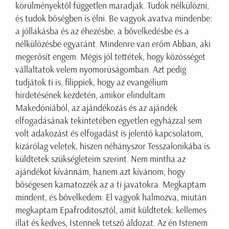
körülményektől független maradjak. Tudok nélkülözni,
és tudok bőségben is élni. Be vagyok avatva mindenbe:
a jóllakásba és az éhezésbe, a bővelkedésbe és a
nélkülözésbe egyaránt. Mindenre van erőm Abban, aki
megerősít engem. Mégis jól tettétek, hogy közösséget
vállaltatok velem nyomorúságomban. Azt pedig
tudjátok ti is, filippiek, hogy az evangélium
hirdetésének kezdetén, amikor elindultam
Makedóniából, az ajándékozás és az ajándék
elfogadásának tekintetében egyetlen egyházzal sem
volt adakozást és elfogadást is jelentő kapcsolatom,
kizárólag veletek, hiszen néhányszor Tesszalonikába is
küldtetek szükségleteim szerint. Nem mintha az
ajándékot kívánnám, hanem azt kívánom, hogy
bőségesen kamatozzék az a ti javatokra. Megkaptam
mindent, és bővelkedem. El vagyok halmozva, miután
megkaptam Epafroditosztól, amit küldtetek: kellemes
illat és kedves, Istennek tetsző áldozat. Az én Istenem