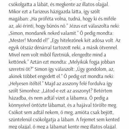
csókolgatta a lábát, és megkente az illatos olajjal.
Mikor ezt a farizeus házigazda látta, így szólt
magában: „Ha próféta volna, tudná, hogy ki és miféle
az, aki érinti, hogy bűnös nő.” Jézus ezt válaszolta neki:
„Simon, mondanék neked valamit.” Ő pedig mondta:
„Mester! Mondd el!” „Egy hitelezőnek két adósa volt. Az
egyik ötszáz dénárral tartozott neki, a másik ötvennel.
Mivel nem volt miből fizetniük, elengedte mind a
kettőnek.” Aztán ezt mondta: „Melyikük fogja jobban
szeretni őt?” Simon így válaszolt: „Úgy gondolom, az,
akinek többet engedett el.” Ő pedig ezt mondta neki:
„Helyesen ítéltél.” Majd az asszony felé fordulva így
szólt Simonhoz: „Látod-e ezt az asszonyt? Betértem
házadba, és nem adtál vizet a lábamra. Ő pedig a
könnyeivel öntözte lábamat, és a hajával törölte meg.
Csókot sem adtál nekem, ő meg, amióta csak bejött,
szüntelenül csókolgatja a lábam. A fejemet sem kented
meg olajjal, ő meg a lábamat kente meg illatos olajjal.