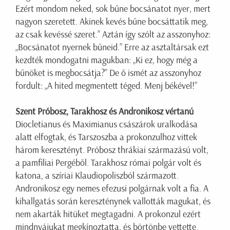
Ezért mondom neked, sok bűne bocsánatot nyer, mert
nagyon szeretett. Akinek kevés bűne bocsáttatik meg,
az csak kevéssé szeret.” Aztán így szólt az asszonyhoz:
„Bocsánatot nyernek bűneid.” Erre az asztaltársak ezt
kezdték mondogatni magukban: „Ki ez, hogy még a
bűnöket is megbocsátja?” De ő ismét az asszonyhoz
fordult: „A hited megmentett téged. Menj békével!”
Szent Próbosz, Tarakhosz és Andronikosz vértanú
Diocletianus és Maximianus császárok uralkodása
alatt elfogtak, és Tarszoszba a prokonzulhoz vittek
három keresztényt. Próbosz thrákiai származású volt,
a pamfiliai Pergéből. Tarakhosz római polgár volt és
katona, a szíriai Klaudiopoliszból származott.
Andronikosz egy nemes efezusi polgárnak volt a fia. A
kihallgatás során kereszténynek vallották magukat, és
nem akarták hitüket megtagadni. A prokonzul ezért
mindnyájukat megkínoztatta, és börtönbe vettette.