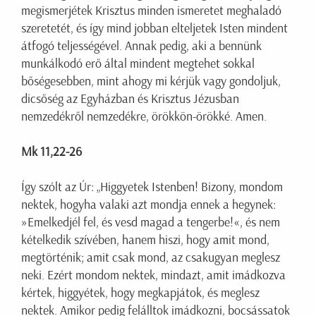
megismerjétek Krisztus minden ismeretet meghaladó
szeretetét, és így mind jobban elteljetek Isten mindent
átfogó teljességével. Annak pedig, aki a bennünk
munkálkodó erő által mindent megtehet sokkal
bőségesebben, mint ahogy mi kérjük vagy gondoljuk,
dicsőség az Egyházban és Krisztus Jézusban
nemzedékről nemzedékre, örökkön-örökké. Amen.
Mk 11,22-26
Így szólt az Úr: „Higgyetek Istenben! Bizony, mondom
nektek, hogyha valaki azt mondja ennek a hegynek:
»Emelkedjél fel, és vesd magad a tengerbe!«, és nem
kételkedik szívében, hanem hiszi, hogy amit mond,
megtörténik; amit csak mond, az csakugyan meglesz
neki. Ezért mondom nektek, mindazt, amit imádkozva
kértek, higgyétek, hogy megkapjátok, és meglesz
nektek. Amikor pedig felálltok imádkozni, bocsássatok