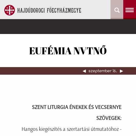
EUFÉMIA NVTNŐ
◀︎
szeptember 16.
▶︎
SZENT LITURGIA ÉNEKEK ÉS VECSERNYE
SZÖVEGEK:
Hangos kiegészítés a szertartási útmutatóhoz -