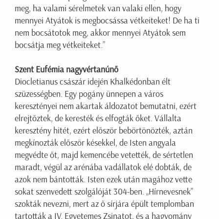
meg, ha valami sérelmetek van valaki ellen, hogy
mennyei Atyátok is megbocsássa vétkeiteket! De ha ti
nem bocsátotok meg, akkor mennyei Atyátok sem
bocsátja meg vétkeiteket.”
Szent Eufémia nagyvértanúnő
Diocletianus császár idején Khalkédonban élt
szüzességben. Egy pogány ünnepen a város
keresztényei nem akartak áldozatot bemutatni, ezért
elrejtőztek, de keresték és elfogták őket. Vállalta
keresztény hitét, ezért először bebörtönözték, aztán
megkínozták először késekkel, de Isten angyala
megvédte őt, majd kemencébe vetették, de sértetlen
maradt, végül az arénába vadállatok elé dobták, de
azok nem bántották. Isten ezek után magához vette
sokat szenvedett szolgálóját 304-ben. „Hírnevesnek”
szokták nevezni, mert az ő sírjára épült templomban
tartották a IV. Egyetemes Zsinatot, és a hagyomány