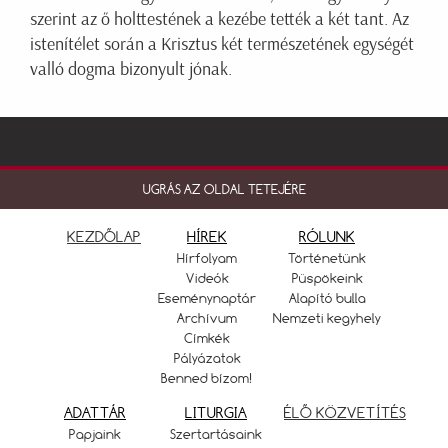
szerint az ő holttestének a kezébe tették a két tant. Az
istenítélet során a Krisztus két természetének egységét
valló dogma bizonyult jónak.
UGRÁS AZ OLDAL TETEJÉRE
KEZDŐLAP
HÍREK
RÓLUNK
Hírfolyam
Történetünk
Videók
Püspökeink
Eseménynaptár
Alapító bulla
Archívum
Nemzeti kegyhely
Címkék
Pályázatok
Benned bízom!
ADATTÁR
LITURGIA
ÉLŐ KÖZVETÍTÉS
Papjaink
Szertartásaink