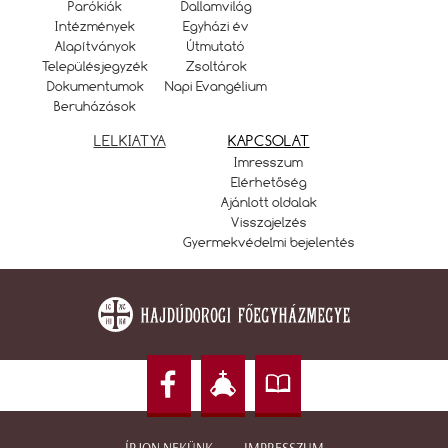
Parókiák
Dallamvilág
Intézmények
Egyházi év
Alapítványok
Útmutató
Településjegyzék
Zsoltárok
Dokumentumok
Napi Evangélium
Beruházások
LELKIATYA
KAPCSOLAT
Imresszum
Elérhetőség
Ajánlott oldalak
Visszajelzés
Gyermekvédelmi bejelentés