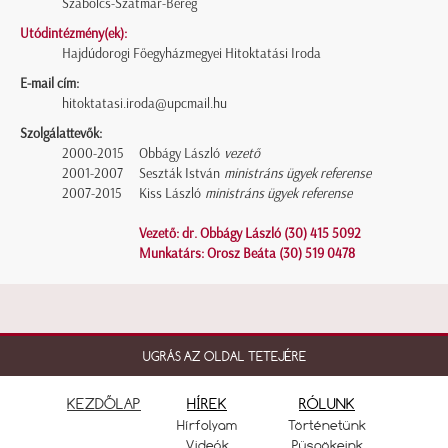
Szabolcs-Szatmár-Bereg
Utódintézmény(ek):
Hajdúdorogi Főegyházmegyei Hitoktatási Iroda
E-mail cím:
hitoktatasi.iroda@upcmail.hu
Szolgálattevők:
2000-2015
Obbágy László
vezető
2001-2007
Seszták István
ministráns ügyek referense
2007-2015
Kiss László
ministráns ügyek referense
Vezető: dr. Obbágy László (30) 415 5092
Munkatárs: Orosz Beáta (30) 519 0478
UGRÁS AZ OLDAL TETEJÉRE
KEZDŐLAP
HÍREK
RÓLUNK
Hírfolyam
Történetünk
Videók
Püspökeink