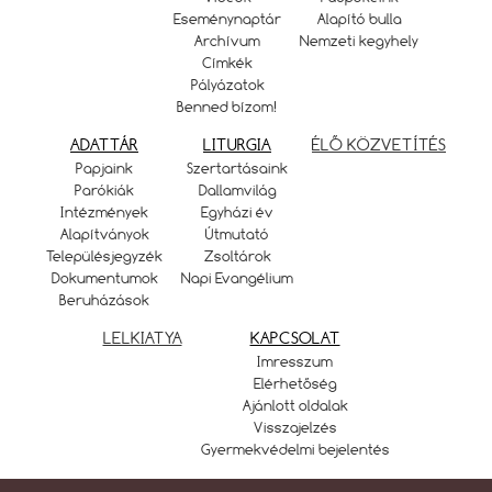
Eseménynaptár
Alapító bulla
Archívum
Nemzeti kegyhely
Címkék
Pályázatok
Benned bízom!
ADATTÁR
LITURGIA
ÉLŐ KÖZVETÍTÉS
Papjaink
Szertartásaink
Parókiák
Dallamvilág
Intézmények
Egyházi év
Alapítványok
Útmutató
Településjegyzék
Zsoltárok
Dokumentumok
Napi Evangélium
Beruházások
LELKIATYA
KAPCSOLAT
Imresszum
Elérhetőség
Ajánlott oldalak
Visszajelzés
Gyermekvédelmi bejelentés