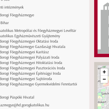
nti intézmények
dorogi Főegyházmegye
-Bihar
atolikus Metropóliai és Főegyházmegyei Levéltár
katolikus Egyházművészeti Gyűjtemény
orogi Főegyházmegyei Oktatási Iroda
dorogi Főegyházmegye Gazdasági Hivatala
dorogi Főegyházmegyei Karitász
orogi Főegyházmegyei Pályázati Iroda
orogi Főegyházmegyei Hitoktatási Iroda
dorogi Főegyházmegyei Pasztorációs Iroda
+
orogi Főegyházmegyei Építésügyi Iroda
−
dorogi Főegyházmegyei Sajtóiroda
dorogi Főegyházmegye Gyermekvédelmi Fenntartói
orogi Püspöki Hivatal
hazmegye@hd.gorogkatolikus.hu