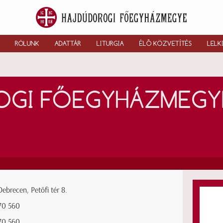
RÓLUNK
ADATTÁR
LITURGIA
ÉLŐ KÖZVETÍTÉS
LELK
GI FŐEGYHÁZMEGYE
ebrecen, Petőfi tér 8.
70 560
70 560