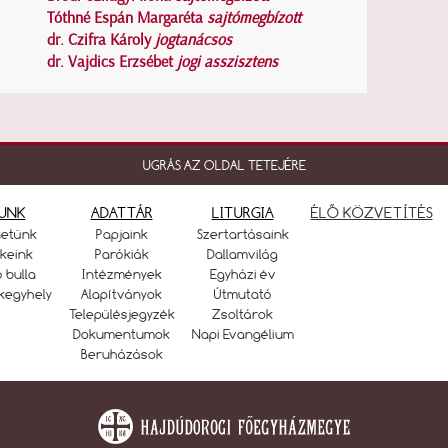
Tóthné Espán Margaréta
sajtómegbízott
dr. Czifra Károly
jogtanácsos
dr. Vajdics Erzsébet
jogi asszisztens
UGRÁS AZ OLDAL TETEJÉRE
UNK
ADATTÁR
LITURGIA
ÉLŐ KÖZVETÍTÉS
netünk
Papjaink
Szertartásaink
keink
Parókiák
Dallamvilág
ó bulla
Intézmények
Egyházi év
kegyhely
Alapítványok
Útmutató
Településjegyzék
Zsoltárok
Dokumentumok
Napi Evangélium
Beruházások