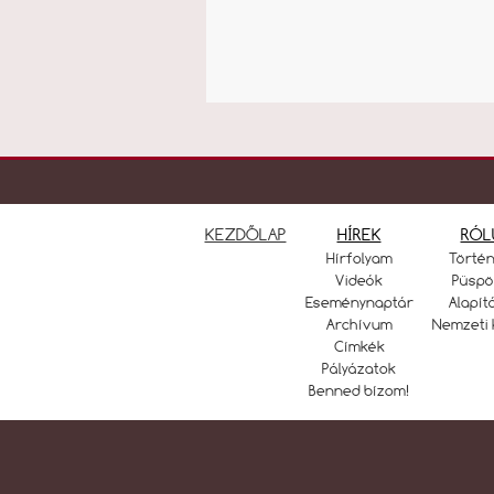
KEZDŐLAP
HÍREK
RÓL
Hírfolyam
Törté
Videók
Püspö
Eseménynaptár
Alapít
Archívum
Nemzeti 
Címkék
Pályázatok
Benned bízom!