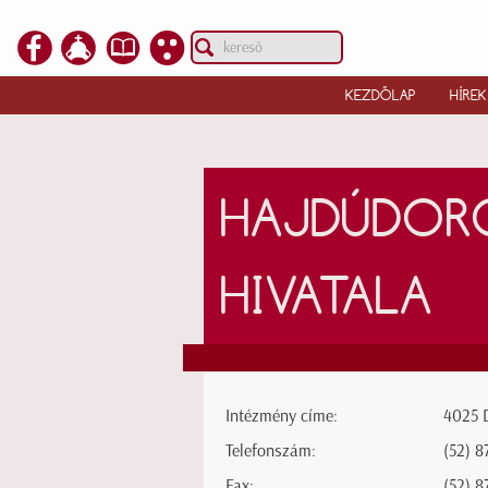
KEZDŐLAP
HÍREK
HAJDÚDORO
HIVATALA
Intézmény címe:
4025 D
Telefonszám:
(52) 8
Fax:
(52) 8