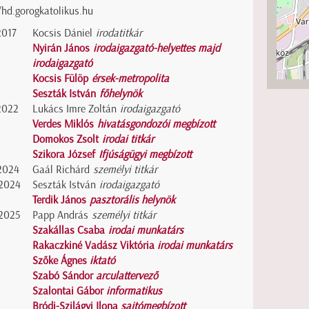
/hd.gorogkatolikus.hu
2017
Kocsis Dániel
irodatitkár
Nyirán János
irodaigazgató-helyettes majd
irodaigazgató
Kocsis Fülöp
érsek-metropolita
Seszták István
főhelynök
2022
Lukács Imre Zoltán
irodaigazgató
Verdes Miklós
hivatásgondozói megbízott
Domokos Zsolt
irodai titkár
Szikora József
Ifjúságügyi megbízott
2024
Gaál Richárd
személyi titkár
2024
Seszták István
irodaigazgató
Terdik János
pasztorális helynök
2025
Papp András
személyi titkár
Szakállas Csaba
irodai munkatárs
Rakaczkiné Vadász Viktória
irodai munkatárs
Szőke Ágnes
iktató
Szabó Sándor
arculattervező
Szalontai Gábor
informatikus
Bródi-Szilágyi Ilona
sajtómegbízott