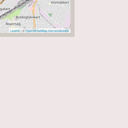
Leaflet
| ©
OpenStreetMap közreműködők