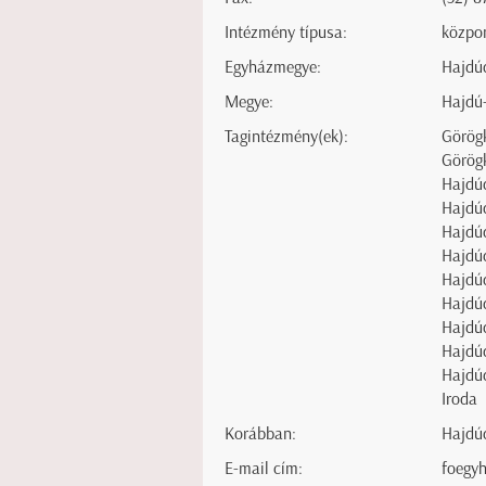
Intézmény típusa:
közpo
Egyházmegye:
Hajdú
Megye:
Hajdú
Tagintézmény(ek):
Görögk
Görög
Hajdúd
Hajdú
Hajdú
Hajdúd
Hajdúd
Hajdú
Hajdúd
Hajdú
Hajdú
Iroda
Korábban:
Hajdúd
E-mail cím:
foegy