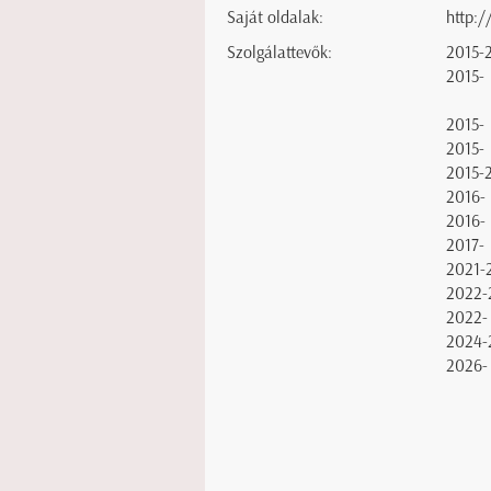
Saját oldalak:
http:/
Szolgálattevők:
2015-
2015-
2015-
2015-
2015-
2016-
2016-
2017-
2021-
2022-
2022-
2024-
2026-