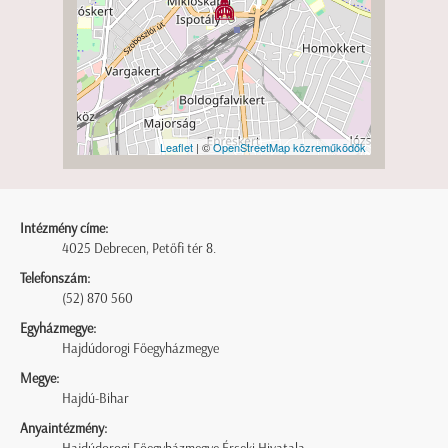
Leaflet
| ©
OpenStreetMap közreműködők
Intézmény címe:
4025 Debrecen, Petőfi tér 8.
Telefonszám:
(52) 870 560
Egyházmegye:
Hajdúdorogi Főegyházmegye
Megye:
Hajdú-Bihar
Anyaintézmény: