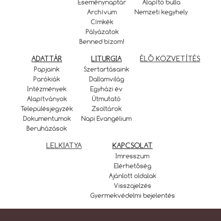
Eseménynaptár
Alapító bulla
Archívum
Nemzeti kegyhely
Címkék
Pályázatok
Benned bízom!
ADATTÁR
LITURGIA
ÉLŐ KÖZVETÍTÉS
Papjaink
Szertartásaink
Parókiák
Dallamvilág
Intézmények
Egyházi év
Alapítványok
Útmutató
Településjegyzék
Zsoltárok
Dokumentumok
Napi Evangélium
Beruházások
LELKIATYA
KAPCSOLAT
Imresszum
Elérhetőség
Ajánlott oldalak
Visszajelzés
Gyermekvédelmi bejelentés