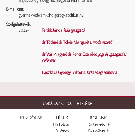
Hajdúdorogi Főegyházmegye Érseki Hivatala
E-mail cím:
gyermekvedelem@hd.gorogkatolikus.hu
Szolgálattevők:
2022-
Terdik János
lelki igazgató
dr.Tóthné dr.Tőkés Margaréta
irodavezető
dr.Vári-Nagyné dr.Fehér Erzsébet
jogi és igazgatási
referens
Laszkács Gyöngyi Viktória
titkársági referens
UGRÁS AZ OLDAL TETEJÉRE
KEZDŐLAP
HÍREK
RÓLUNK
Hírfolyam
Történetünk
Videók
Püspökeink