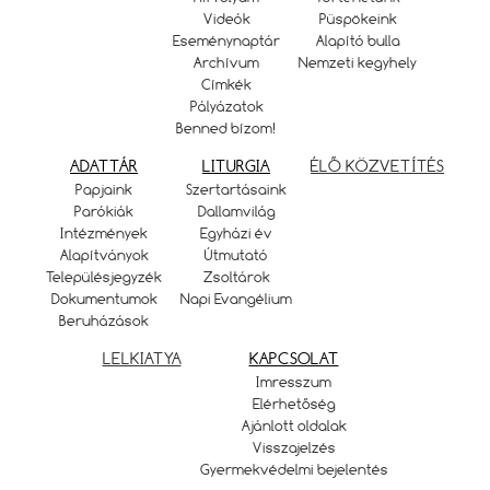
Videók
Püspökeink
Eseménynaptár
Alapító bulla
Archívum
Nemzeti kegyhely
Címkék
Pályázatok
Benned bízom!
ADATTÁR
LITURGIA
ÉLŐ KÖZVETÍTÉS
Papjaink
Szertartásaink
Parókiák
Dallamvilág
Intézmények
Egyházi év
Alapítványok
Útmutató
Településjegyzék
Zsoltárok
Dokumentumok
Napi Evangélium
Beruházások
LELKIATYA
KAPCSOLAT
Imresszum
Elérhetőség
Ajánlott oldalak
Visszajelzés
Gyermekvédelmi bejelentés