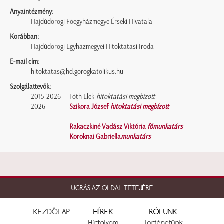
Anyaintézmény:
Hajdúdorogi Főegyházmegye Érseki Hivatala
Korábban:
Hajdúdorogi Egyházmegyei Hitoktatási Iroda
E-mail cím:
hitoktatas@hd.gorogkatolikus.hu
Szolgálattevők:
2015-2026
Tóth Elek
hitoktatási megbízott
2026-
Szikora József
hitoktatási megbízott
Rakaczkiné Vadász Viktória
főmunkatárs
Koroknai Gabriella
munkatárs
UGRÁS AZ OLDAL TETEJÉRE
KEZDŐLAP
HÍREK
RÓLUNK
Hírfolyam
Történetünk