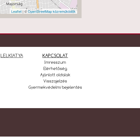
Leaflet
| ©
OpenStreetMap közreműködők
LELKIATYA
KAPCSOLAT
Imresszum
Elérhetőség
Ajánlott oldalak
Visszajelzés
Gyermekvédelmi bejelentés