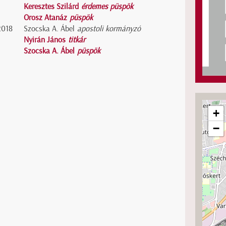
Keresztes Szilárd
érdemes püspök
Orosz Atanáz
püspök
2018
Szocska A. Ábel
apostoli kormányzó
Nyirán János
titkár
Szocska A. Ábel
püspök
+
−