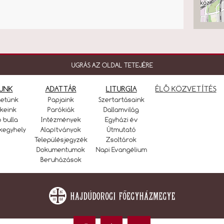
UGRÁS AZ OLDAL TETEJÉRE
UNK
ADATTÁR
LITURGIA
ÉLŐ KÖZVETÍTÉS
netünk
Papjaink
Szertartásaink
keink
Parókiák
Dallamvilág
ó bulla
Intézmények
Egyházi év
kegyhely
Alapítványok
Útmutató
Településjegyzék
Zsoltárok
Dokumentumok
Napi Evangélium
Beruházások