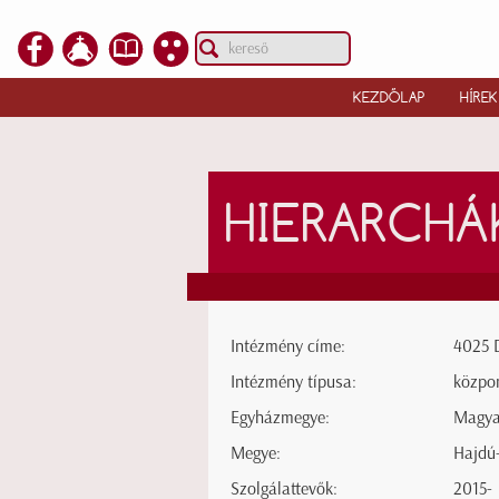
KEZDŐLAP
HÍREK
HIERARCHÁ
Intézmény címe:
4025 D
Intézmény típusa:
közpo
Egyházmegye:
Magyar
Megye:
Hajdú
Szolgálattevők:
2015-