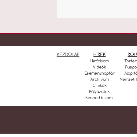
KEZDŐLAP
HÍREK
RÓL
Hírfolyam
Törté
Videók
Püspö
Eseménynaptár
Alapít
Archívum
Nemzeti 
Címkék
Pályázatok
Benned bízom!