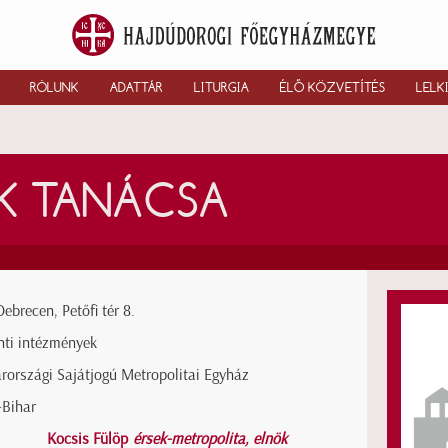
RÓLUNK
ADATTÁR
LITURGIA
ÉLŐ KÖZVETÍTÉS
LELK
K TANÁCSA
ebrecen, Petőfi tér 8.
nti intézmények
országi Sajátjogú Metropolitai Egyház
-Bihar
Kocsis Fülöp
érsek-metropolita, elnök