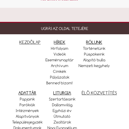
UGRÁS AZ OLDAL TETEJÉRE
KEZDŐLAP
HÍREK
RÓLUNK
Hírfolyam
Történetünk
Videók
Püspökeink
Eseménynaptár
Alapító bulla
Archívum
Nemzeti kegyhely
Címkék
Pályázatok
Benned bízom!
ADATTÁR
LITURGIA
ÉLŐ KÖZVETÍTÉS
Papjaink
Szertartásaink
Parókiák
Dallamvilág
Intézmények
Egyházi év
Alapítványok
Útmutató
Településjegyzék
Zsoltárok
Dokumentumok
Napi Evangélium