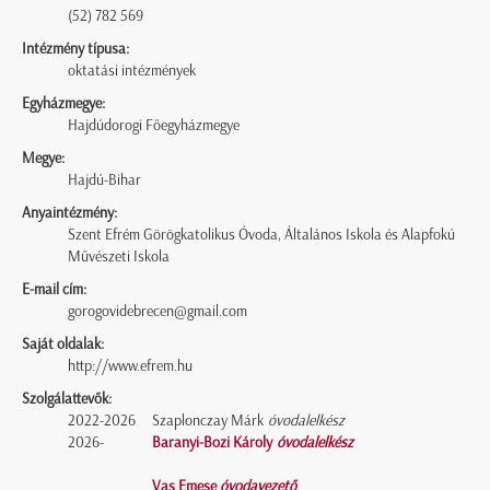
(52) 782 569
Intézmény típusa:
oktatási intézmények
Egyházmegye:
Hajdúdorogi Főegyházmegye
Megye:
Hajdú-Bihar
Anyaintézmény:
Szent Efrém Görögkatolikus Óvoda, Általános Iskola és Alapfokú
Művészeti Iskola
E-mail cím:
gorogovidebrecen@gmail.com
Saját oldalak:
http://www.efrem.hu
Szolgálattevők:
2022-2026
Szaplonczay Márk
óvodalelkész
2026-
Baranyi-Bozi Károly
óvodalelkész
Vas Emese
óvodavezető