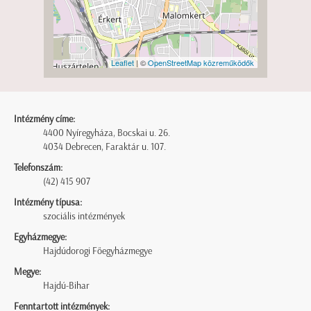
Leaflet
| ©
OpenStreetMap közreműködők
Intézmény címe:
4400 Nyíregyháza, Bocskai u. 26.
4034 Debrecen, Faraktár u. 107.
Telefonszám:
(42) 415 907
Intézmény típusa:
szociális intézmények
Egyházmegye:
Hajdúdorogi Főegyházmegye
Megye:
Hajdú-Bihar
Fenntartott intézmények: