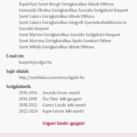
Árpád-házi Szent Margit Görögkatolikus Idősek Otthona
Istenszülő Oltalma Görögkatolikus Szociális Szolgáltató Központ
Szent Lukács Görögkatolikus Idősek Otthona
Szent Lukács Görögkatolikus Integrált Gyermekrehabilitációs és
Szociális Központ
Szent Márton Görögkatolikus Szociális Szolgáltató Központ
Szent Matróna Görögkatolikus Ápoló-Gondozó Otthon
Szent Mihály Görögkatolikus Idősek Otthona
E-mail cím:
kozpont@szlgsz.hu
Saját oldalak:
http://szentlukacsszeretetszolgalat.hu
Szolgálattevők:
2010-2014
Seszták István
vezető
2014-2018
Ősz Tibor
lelki igazgató
2018-2022
Gánicz László
lelki vezető
2022-2024
Kapin István
lelki vezető
Ungvári Sándor
igazgató