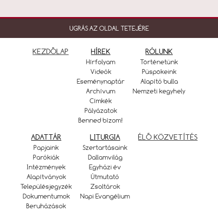
UGRÁS AZ OLDAL TETEJÉRE
KEZDŐLAP
HÍREK
RÓLUNK
Hírfolyam
Történetünk
Videók
Püspökeink
Eseménynaptár
Alapító bulla
Archívum
Nemzeti kegyhely
Címkék
Pályázatok
Benned bízom!
ADATTÁR
LITURGIA
ÉLŐ KÖZVETÍTÉS
Papjaink
Szertartásaink
Parókiák
Dallamvilág
Intézmények
Egyházi év
Alapítványok
Útmutató
Településjegyzék
Zsoltárok
Dokumentumok
Napi Evangélium
Beruházások