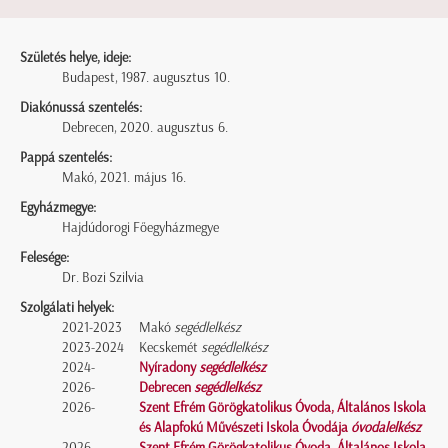
Születés helye, ideje:
Budapest, 1987. augusztus 10.
Diakónussá szentelés:
Debrecen, 2020. augusztus 6.
Pappá szentelés:
Makó, 2021. május 16.
Egyházmegye:
Hajdúdorogi Főegyházmegye
Felesége:
Dr. Bozi Szilvia
Szolgálati helyek:
2021-2023
Makó
segédlelkész
2023-2024
Kecskemét
segédlelkész
2024-
Nyíradony
segédlelkész
2026-
Debrecen
segédlelkész
2026-
Szent Efrém Görögkatolikus Óvoda, Általános Iskola
és Alapfokú Művészeti Iskola Óvodája
óvodalelkész
2026-
Szent Efrém Görögkatolikus Óvoda, Általános Iskola