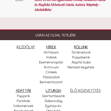
és Alapfokú Művészeti Iskola
Autista Telephely -
iskolalelkész
UGRÁS AZ OLDAL TETEJÉRE
KEZDŐLAP
HÍREK
RÓLUNK
Hírfolyam
Történetünk
Videók
Püspökeink
Eseménynaptár
Alapító bulla
Archívum
Nemzeti kegyhely
Címkék
Pályázatok
Benned bízom!
ADATTÁR
LITURGIA
ÉLŐ KÖZVETÍTÉS
Papjaink
Szertartásaink
Parókiák
Dallamvilág
Intézmények
Egyházi év
Alapítványok
Útmutató