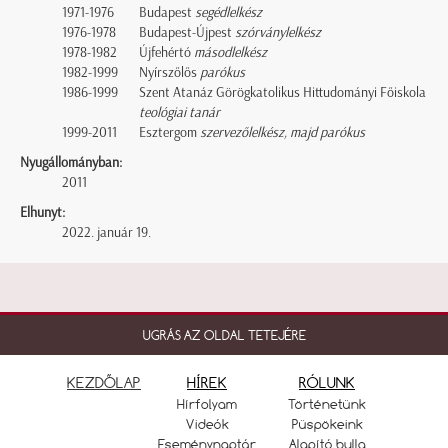
1971-1976
Budapest
segédlelkész
1976-1978
Budapest-Újpest
szórványlelkész
1978-1982
Újfehértó
másodlelkész
1982-1999
Nyírszőlős
parókus
1986-1999
Szent Atanáz Görögkatolikus Hittudományi Főiskola
teológiai tanár
1999-2011
Esztergom
szervezőlelkész, majd parókus
Nyugállományban:
2011
Elhunyt:
2022. január 19.
UGRÁS AZ OLDAL TETEJÉRE
KEZDŐLAP
HÍREK
RÓLUNK
Hírfolyam
Történetünk
Videók
Püspökeink
Eseménynaptár
Alapító bulla