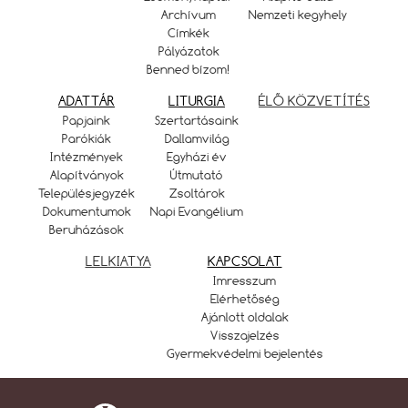
Archívum
Nemzeti kegyhely
Címkék
Pályázatok
Benned bízom!
ADATTÁR
LITURGIA
ÉLŐ KÖZVETÍTÉS
Papjaink
Szertartásaink
Parókiák
Dallamvilág
Intézmények
Egyházi év
Alapítványok
Útmutató
Településjegyzék
Zsoltárok
Dokumentumok
Napi Evangélium
Beruházások
LELKIATYA
KAPCSOLAT
Imresszum
Elérhetőség
Ajánlott oldalak
Visszajelzés
Gyermekvédelmi bejelentés