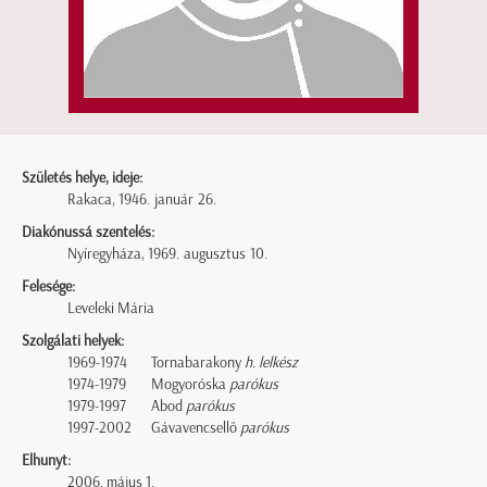
Születés helye, ideje:
Rakaca, 1946. január 26.
Diakónussá szentelés:
Nyíregyháza, 1969. augusztus 10.
Felesége:
Leveleki Mária
Szolgálati helyek:
1969-1974
Tornabarakony
h. lelkész
1974-1979
Mogyoróska
parókus
1979-1997
Abod
parókus
1997-2002
Gávavencsellő
parókus
Elhunyt:
2006. május 1.