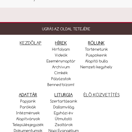
UGRÁS AZ OLDAL TETEJÉRE
KEZDŐLAP
HÍREK
RÓLUNK
Hírfolyam
Történetünk
Videók
Püspökeink
Eseménynaptár
Alapító bulla
Archívum
Nemzeti kegyhely
Címkék
Pályázatok
Benned bízom!
ADATTÁR
LITURGIA
ÉLŐ KÖZVETÍTÉS
Papjaink
Szertartásaink
Parókiák
Dallamvilág
Intézmények
Egyházi év
Alapítványok
Útmutató
Településjegyzék
Zsoltárok
Dokumentumok
Napi Evangélium