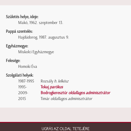
Születés helye, ideje:
Makó, 1962. szeptember 13.
Pappá szentelés:
Hajdúdorog, 1987. augusztus 9.
Egyházmegye:
Miskolci Egyházmegye
Felesége:
Homoki Éva
Szolgálati helyek:
1987-1995
Rozsály
h. lelkész
1995-
Tokaj
parókus
2009-
Bodrogkeresztúr
oldallagos adminisztrátor
2015
Timár
oldallagos adminisztrátor
UGRÁS AZ OLDAL TETEJÉRE