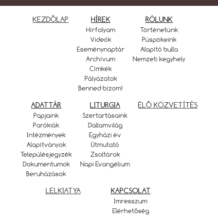
KEZDŐLAP
HÍREK
RÓLUNK
Hírfolyam
Történetünk
Videók
Püspökeink
Eseménynaptár
Alapító bulla
Archívum
Nemzeti kegyhely
Címkék
Pályázatok
Benned bízom!
ADATTÁR
LITURGIA
ÉLŐ KÖZVETÍTÉS
Papjaink
Szertartásaink
Parókiák
Dallamvilág
Intézmények
Egyházi év
Alapítványok
Útmutató
Településjegyzék
Zsoltárok
Dokumentumok
Napi Evangélium
Beruházások
LELKIATYA
KAPCSOLAT
Imresszum
Elérhetőség