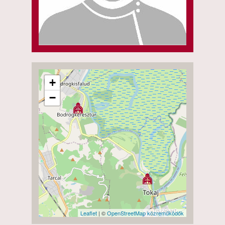
+
−
Leaflet
| ©
OpenStreetMap közreműködők