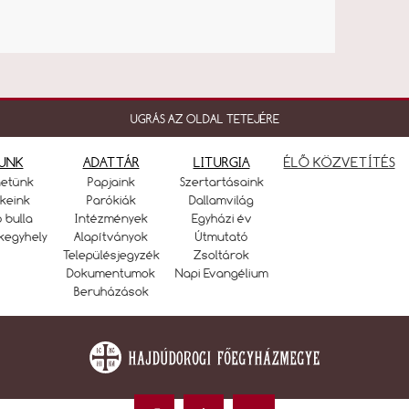
UGRÁS AZ OLDAL TETEJÉRE
UNK
ADATTÁR
LITURGIA
ÉLŐ KÖZVETÍTÉS
netünk
Papjaink
Szertartásaink
keink
Parókiák
Dallamvilág
ó bulla
Intézmények
Egyházi év
kegyhely
Alapítványok
Útmutató
Településjegyzék
Zsoltárok
Dokumentumok
Napi Evangélium
Beruházások