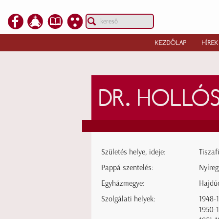
KEZDŐLAP
HÍREK
DR. HOLLÓ
Születés helye, ideje:
Tiszaf
Pappá szentelés:
Nyíreg
Egyházmegye:
Hajdú
Szolgálati helyek:
1948-
1950-