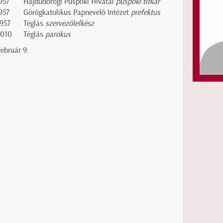
957
Hajdúdorogi Püspöki Hivatal
püspöki titkár
957
Görögkatolikus Papnevelő Intézet
prefektus
1957
Téglás
szervezőlelkész
2010
Téglás
parókus
február 9.