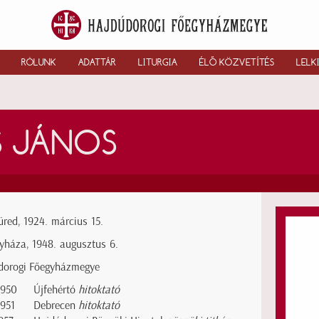
RÓLUNK
ADATTÁR
LITURGIA
ÉLŐ KÖZVETÍTÉS
LELK
S JÁNOS
üred, 1924. március 15.
yháza, 1948. augusztus 6.
dorogi Főegyházmegye
1950
Újfehértó
hitoktató
1951
Debrecen
hitoktató