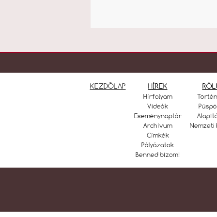
KEZDŐLAP
HÍREK
RÓL
Hírfolyam
Törté
Videók
Püspö
Eseménynaptár
Alapít
Archívum
Nemzeti 
Címkék
Pályázatok
Benned bízom!