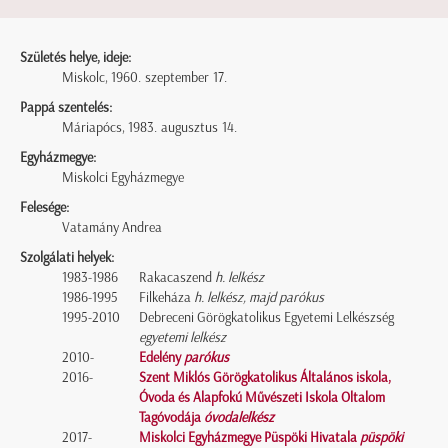
Születés helye, ideje:
Miskolc, 1960. szeptember 17.
Pappá szentelés:
Máriapócs, 1983. augusztus 14.
Egyházmegye:
Miskolci Egyházmegye
Felesége:
Vatamány Andrea
Szolgálati helyek:
1983-1986
Rakacaszend
h. lelkész
1986-1995
Filkeháza
h. lelkész, majd parókus
1995-2010
Debreceni Görögkatolikus Egyetemi Lelkészség
egyetemi lelkész
2010-
Edelény
parókus
2016-
Szent Miklós Görögkatolikus Általános iskola,
Óvoda és Alapfokú Művészeti Iskola Oltalom
Tagóvodája
óvodalelkész
2017-
Miskolci Egyházmegye Püspöki Hivatala
püspöki