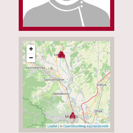
+
−
Leaflet
| ©
OpenStreetMap közreműködők