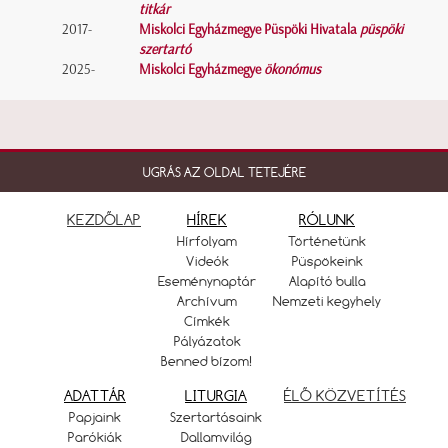
titkár
2017-
Miskolci Egyházmegye Püspöki Hivatala
püspöki
szertartó
2025-
Miskolci Egyházmegye
ökonómus
UGRÁS AZ OLDAL TETEJÉRE
KEZDŐLAP
HÍREK
RÓLUNK
Hírfolyam
Történetünk
Videók
Püspökeink
Eseménynaptár
Alapító bulla
Archívum
Nemzeti kegyhely
Címkék
Pályázatok
Benned bízom!
ADATTÁR
LITURGIA
ÉLŐ KÖZVETÍTÉS
Papjaink
Szertartásaink
Parókiák
Dallamvilág