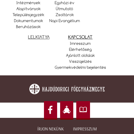
Intézmények
Egyházi év
Alapítványok
Útmutató
Településjegyzék
Zsoltárok
Dokumentumok
Napi Evangélium
Beruházások
LELKIATYA
KAPCSOLAT
Imresszum
Elérhetőség
Ajánlott oldalak
Visszajelzés
Gyermekvédelmi bejelentés
ÍRJON NEKÜNK
IMPRESSZUM