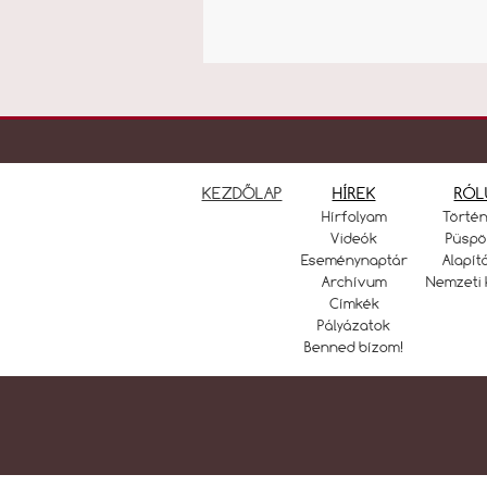
KEZDŐLAP
HÍREK
RÓL
Hírfolyam
Törté
Videók
Püspö
Eseménynaptár
Alapít
Archívum
Nemzeti 
Címkék
Pályázatok
Benned bízom!