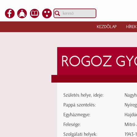
KEZDŐLAP
HÍREK
ROGOZ GY
Születés helye, ideje:
Nagyha
Pappá szentelés:
Nyíreg
Egyházmegye:
Hajdú
Felesége:
Mitró 
Szolgálati helyek:
1943-