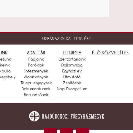
UGRÁS AZ OLDAL TETEJÉRE
UNK
ADATTÁR
LITURGIA
ÉLŐ KÖZVETÍTÉS
netünk
Papjaink
Szertartásaink
keink
Parókiák
Dallamvilág
ó bulla
Intézmények
Egyházi év
kegyhely
Alapítványok
Útmutató
Településjegyzék
Zsoltárok
Dokumentumok
Napi Evangélium
Beruházások