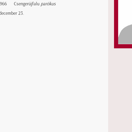
1966
Csengerújfalu
parókus
december 23.