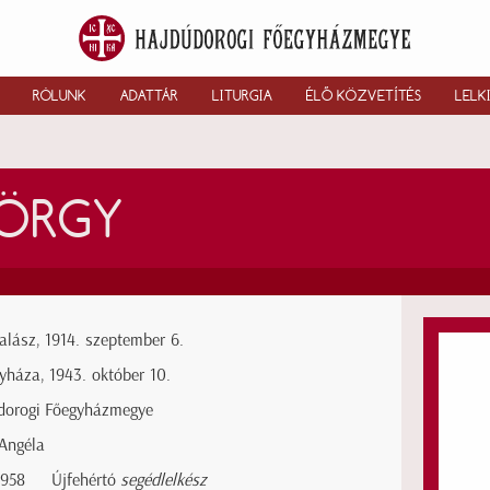
RÓLUNK
ADATTÁR
LITURGIA
ÉLŐ KÖZVETÍTÉS
LELK
ÖRGY
lász, 1914. szeptember 6.
yháza, 1943. október 10.
dorogi Főegyházmegye
Angéla
1958
Újfehértó
segédlelkész