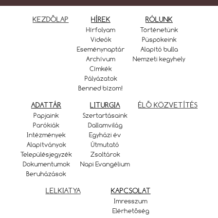
KEZDŐLAP
HÍREK
RÓLUNK
Hírfolyam
Történetünk
Videók
Püspökeink
Eseménynaptár
Alapító bulla
Archívum
Nemzeti kegyhely
Címkék
Pályázatok
Benned bízom!
ADATTÁR
LITURGIA
ÉLŐ KÖZVETÍTÉS
Papjaink
Szertartásaink
Parókiák
Dallamvilág
Intézmények
Egyházi év
Alapítványok
Útmutató
Településjegyzék
Zsoltárok
Dokumentumok
Napi Evangélium
Beruházások
LELKIATYA
KAPCSOLAT
Imresszum
Elérhetőség