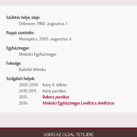
Születés helye, ideje:
Debrecen, 1980. augusztus 1.
Pappá szentelés:
Máriapócs, 2005. augusztus 6.
Egyházmegye:
Miskolci Egyházmegye
Felesége:
Bulátkó Mónika
Szolgálati helyek:
2005-2010
Kány
h. lelkész
2010-2011
Kány
parókus
2011-
Bekecs
parókus
2016-
Miskolci Egyházmegye Levéltára
levéltáros
UGRÁS AZ OLDAL TETEJÉRE