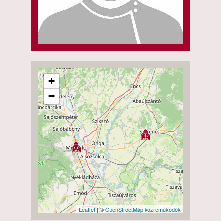
+
−
Leaflet
| ©
OpenStreetMap közreműködők