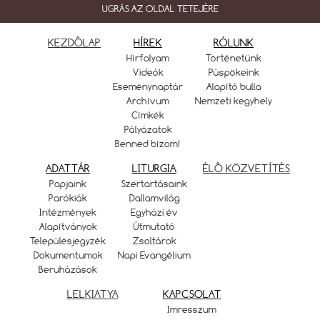
UGRÁS AZ OLDAL TETEJÉRE
KEZDŐLAP
HÍREK
RÓLUNK
Hírfolyam
Történetünk
Videók
Püspökeink
Eseménynaptár
Alapító bulla
Archívum
Nemzeti kegyhely
Címkék
Pályázatok
Benned bízom!
ADATTÁR
LITURGIA
ÉLŐ KÖZVETÍTÉS
Papjaink
Szertartásaink
Parókiák
Dallamvilág
Intézmények
Egyházi év
Alapítványok
Útmutató
Településjegyzék
Zsoltárok
Dokumentumok
Napi Evangélium
Beruházások
LELKIATYA
KAPCSOLAT
Imresszum