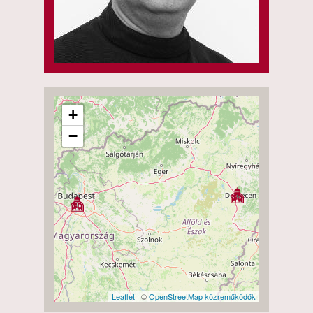
+
−
Leaflet
| ©
OpenStreetMap közreműködők