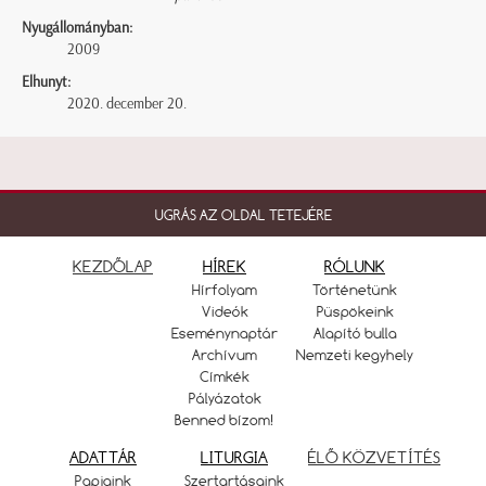
Nyugállományban:
2009
Elhunyt:
2020. december 20.
UGRÁS AZ OLDAL TETEJÉRE
KEZDŐLAP
HÍREK
RÓLUNK
Hírfolyam
Történetünk
Videók
Püspökeink
Eseménynaptár
Alapító bulla
Archívum
Nemzeti kegyhely
Címkék
Pályázatok
Benned bízom!
ADATTÁR
LITURGIA
ÉLŐ KÖZVETÍTÉS
Papjaink
Szertartásaink