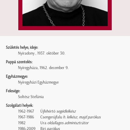
Születés helye, ideje:
Nyíradony , 1937. október 30.
Pappá szentelés:
Nyíregyháza, 1962. december 9.
Egyházmegye:
Nyíregyházi Egyházmegye
Felesége:
Soltész Stefánia
Szolgálati helyek:
1962-1967
Újfehértó
segédlelkész
1967-1986
Csengerújfalu
h. lelkész, majd parókus
1982
Ura
oldallagos adminisztrátor
1986-2009
Biri
parókus