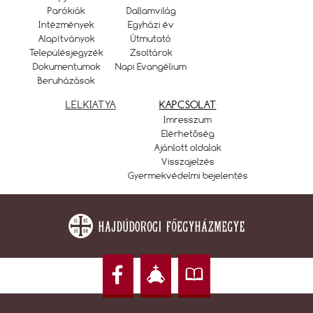
Parókiák
Dallamvilág
Intézmények
Egyházi év
Alapítványok
Útmutató
Településjegyzék
Zsoltárok
Dokumentumok
Napi Evangélium
Beruházások
LELKIATYA
KAPCSOLAT
Imresszum
Elérhetőség
Ajánlott oldalak
Visszajelzés
Gyermekvédelmi bejelentés