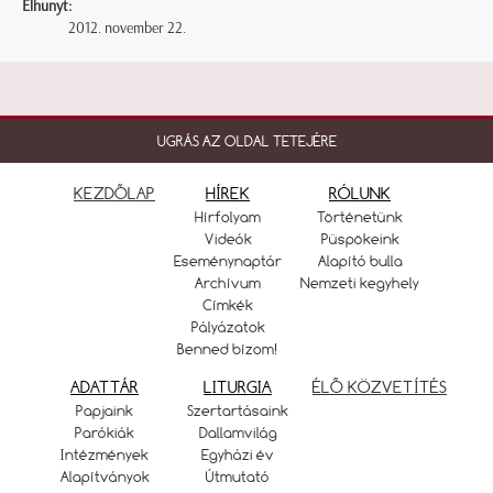
Elhunyt:
2012. november 22.
UGRÁS AZ OLDAL TETEJÉRE
KEZDŐLAP
HÍREK
RÓLUNK
Hírfolyam
Történetünk
Videók
Püspökeink
Eseménynaptár
Alapító bulla
Archívum
Nemzeti kegyhely
Címkék
Pályázatok
Benned bízom!
ADATTÁR
LITURGIA
ÉLŐ KÖZVETÍTÉS
Papjaink
Szertartásaink
Parókiák
Dallamvilág
Intézmények
Egyházi év
Alapítványok
Útmutató