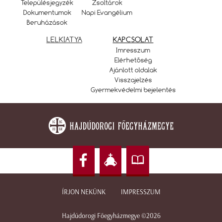
Településjegyzék
Zsoltárok
Dokumentumok
Napi Evangélium
Beruházások
LELKIATYA
KAPCSOLAT
Imresszum
Elérhetőség
Ajánlott oldalak
Visszajelzés
Gyermekvédelmi bejelentés
ÍRJON NEKÜNK
IMPRESSZUM
Hajdúdorogi Főegyházmegye ©2026