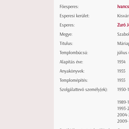
Főesperes:
Ivancs
Esperesi kerület:
Kisvár
Esperes:
Zuró J
Megye:
Szabo
Titulus:
Mária
Templombúcsú:
július
Alapítás éve:
1954
Anyakönyvek:
1955
Templomépítés:
1955
Szolgálattevő személy(ek):
1950-
1989-
1993-
2004-
2009-