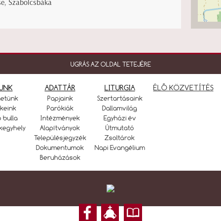
e, Szabolcsbáka
UGRÁS AZ OLDAL TETEJÉRE
UNK
ADATTÁR
LITURGIA
ÉLŐ KÖZVETÍTÉS
netünk
Papjaink
Szertartásaink
keink
Parókiák
Dallamvilág
ó bulla
Intézmények
Egyházi év
kegyhely
Alapítványok
Útmutató
Településjegyzék
Zsoltárok
Dokumentumok
Napi Evangélium
Beruházások