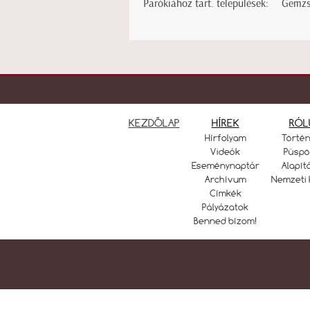
Parókiához tart. települések:
Gemzs
KEZDŐLAP
HÍREK
RÓL
Hírfolyam
Törté
Videók
Püspö
Eseménynaptár
Alapít
Archívum
Nemzeti 
Címkék
Pályázatok
Benned bízom!