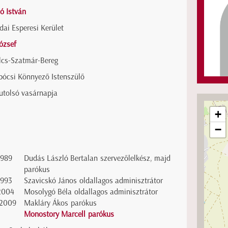
ó István
dai Esperesi Kerület
ózsef
lcs-Szatmár-Bereg
pócsi Könnyező Istenszülő
 utolsó vasárnapja
+
−
1989
Dudás László Bertalan szervezőlelkész, majd
parókus
1993
Szavicskó János oldallagos adminisztrátor
2004
Mosolygó Béla oldallagos adminisztrátor
2009
Makláry Ákos parókus
Monostory Marcell parókus