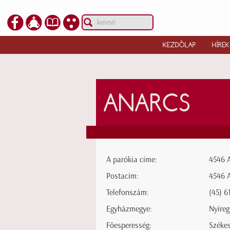
KEZDŐLAP
HÍREK
ANARCS
A parókia címe:
4546 A
Postacím:
4546 A
Telefonszám:
(45) 6
Egyházmegye:
Nyíre
Főesperesség:
Széke