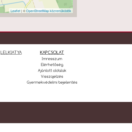
Leaflet
| ©
OpenStreetMap közreműködők
LELKIATYA
KAPCSOLAT
Imresszum
Elérhetőség
Ajánlott oldalak
Visszajelzés
Gyermekvédelmi bejelentés