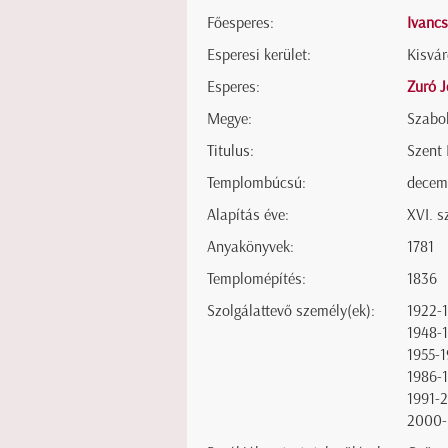
Főesperes:
Ivancs
Esperesi kerület:
Kisvár
Esperes:
Zuró J
Megye:
Szabo
Titulus:
Szent
Templombúcsú:
decem
Alapítás éve:
XVI. s
Anyakönyvek:
1781
Templomépítés:
1836
Szolgálattevő személy(ek):
1922-
1948-
1955-
1986-
1991-
2000-