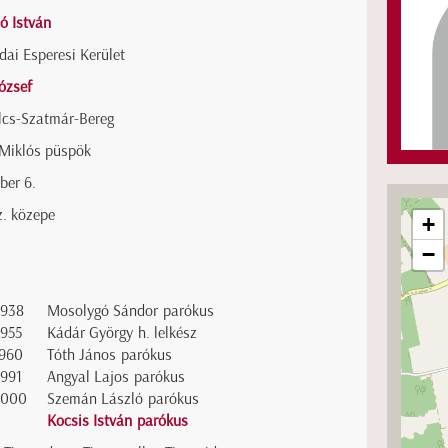
ó István
dai Esperesi Kerület
ózsef
lcs-Szatmár-Bereg
 Miklós püspök
ber 6.
z. közepe
+
−
1938
Mosolygó Sándor parókus
1955
Kádár György h. lelkész
1960
Tóth János parókus
1991
Angyal Lajos parókus
2000
Szemán László parókus
Kocsis István parókus