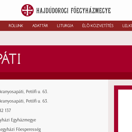
RÓLUNK
ADATTÁR
LITURGIA
ÉLŐ KÖZVETÍTÉS
LELK
ÁTI
ranyosapáti, Petőfi u. 63.
ranyosapáti, Petőfi u. 63.
82 137
gyházi Egyházmegye
segyházi Főesperesség