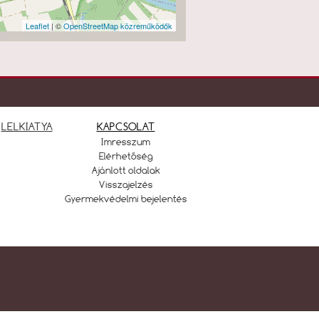
Leaflet
| ©
OpenStreetMap közreműködők
LELKIATYA
KAPCSOLAT
Imresszum
Elérhetőség
Ajánlott oldalak
Visszajelzés
Gyermekvédelmi bejelentés