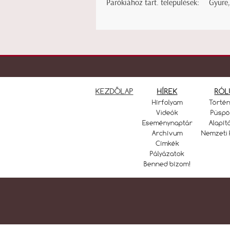
Parókiához tart. települések:
Gyüre,
KEZDŐLAP
HÍREK
RÓL
Hírfolyam
Törté
Videók
Püspö
Eseménynaptár
Alapít
Archívum
Nemzeti 
Címkék
Pályázatok
Benned bízom!