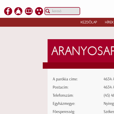
KEZDŐLAP
HÍREK
ARANYOSAP
A parókia címe:
4634 A
Postacím:
4634 A
Telefonszám:
(45) 4
Egyházmegye:
Nyíre
Főesperesség:
Széke