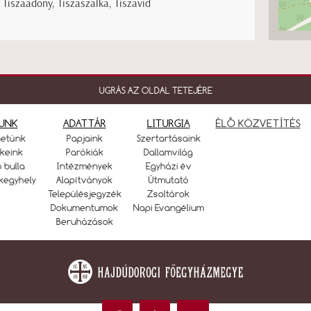
 Tiszaadony, Tiszaszalka, Tiszavid
UGRÁS AZ OLDAL TETEJÉRE
UNK
ADATTÁR
LITURGIA
ÉLŐ KÖZVETÍTÉS
netünk
Papjaink
Szertartásaink
keink
Parókiák
Dallamvilág
ó bulla
Intézmények
Egyházi év
kegyhely
Alapítványok
Útmutató
Településjegyzék
Zsoltárok
Dokumentumok
Napi Evangélium
Beruházások