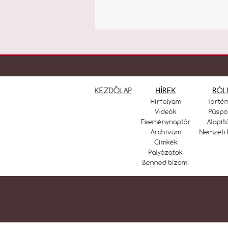
KEZDŐLAP
HÍREK
RÓL
Hírfolyam
Törté
Videók
Püspö
Eseménynaptár
Alapít
Archívum
Nemzeti 
Címkék
Pályázatok
Benned bízom!