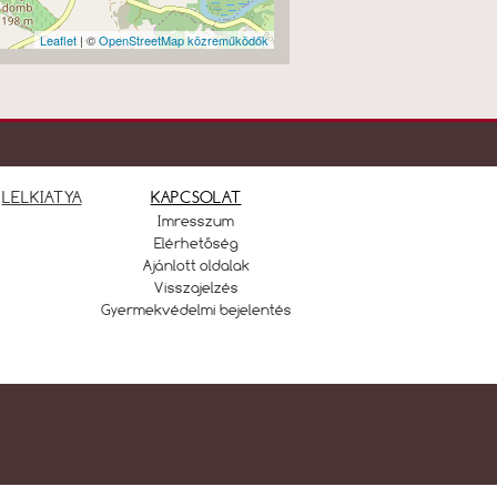
Leaflet
| ©
OpenStreetMap közreműködők
LELKIATYA
KAPCSOLAT
Imresszum
Elérhetőség
Ajánlott oldalak
Visszajelzés
Gyermekvédelmi bejelentés