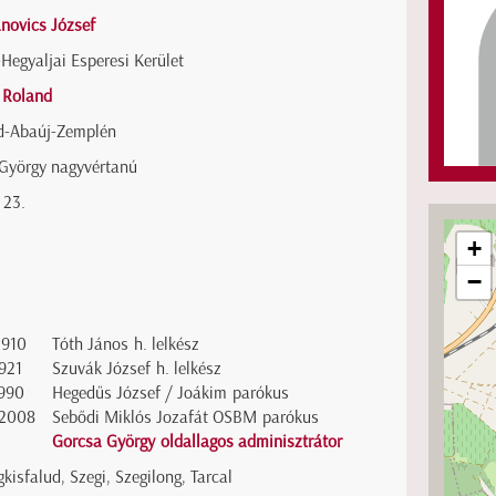
novics József
Hegyaljai Esperesi Kerület
 Roland
d-Abaúj-Zemplén
 György nagyvértanú
 23.
+
−
1910
Tóth János h. lelkész
921
Szuvák József h. lelkész
1990
Hegedűs József / Joákim parókus
2008
Sebődi Miklós Jozafát OSBM parókus
Gorcsa György oldallagos adminisztrátor
kisfalud, Szegi, Szegilong, Tarcal