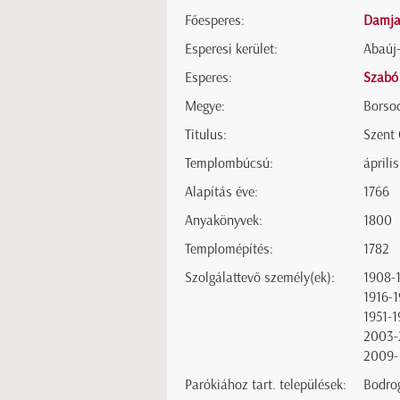
Főesperes:
Damja
Esperesi kerület:
Abaúj-
Esperes:
Szabó
Megye:
Borso
Titulus:
Szent
Templombúcsú:
április
Alapítás éve:
1766
Anyakönyvek:
1800
Templomépítés:
1782
Szolgálattevő személy(ek):
1908-
1916-1
1951-
2003-
2009-
Parókiához tart. települések:
Bodrog