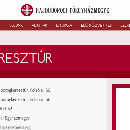
RÓLUNK
ADATTÁR
LITURGIA
ÉLŐ KÖZVETÍTÉS
LELK
RESZTÚR
odrogkeresztúr, Felső u. 66.
odrogkeresztúr, Felső u. 66.
380 062
lci Egyházmegye
éni Főesperesség