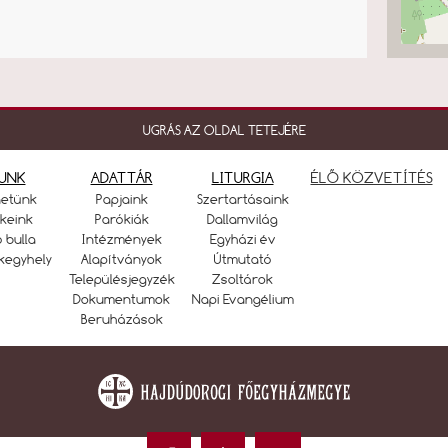
UGRÁS AZ OLDAL TETEJÉRE
UNK
ADATTÁR
LITURGIA
ÉLŐ KÖZVETÍTÉS
netünk
Papjaink
Szertartásaink
keink
Parókiák
Dallamvilág
ó bulla
Intézmények
Egyházi év
kegyhely
Alapítványok
Útmutató
Településjegyzék
Zsoltárok
Dokumentumok
Napi Evangélium
Beruházások