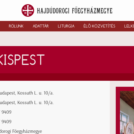
RÓLUNK
ADATTÁR
LITURGIA
ÉLŐ KÖZVETÍTÉS
LELK
KISPEST
udapest, Kossuth L. u. 10/a.
udapest, Kossuth L. u. 10/a.
7 9409
7 9409
dorogi Főegyházmegye