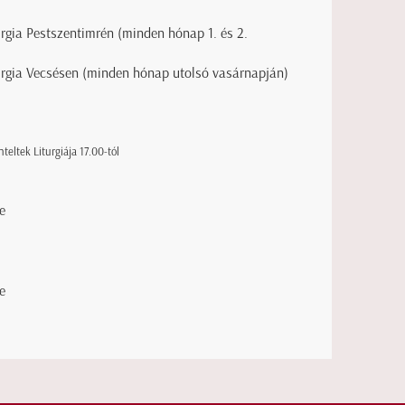
turgia Pestszentimrén (minden hónap 1. és 2.
iturgia Vecsésen (minden hónap utolsó vasárnapján)
eltek Liturgiája 17.00-tól
e
e