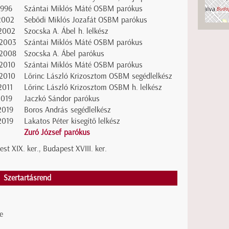
1996
Szántai Miklós Máté OSBM parókus
2002
Sebődi Miklós Jozafát OSBM parókus
2002
Szocska A. Ábel h. lelkész
2003
Szántai Miklós Máté OSBM parókus
2008
Szocska A. Ábel parókus
2010
Szántai Miklós Máté OSBM parókus
2010
Lőrinc László Krizosztom OSBM segédlelkész
2011
Lőrinc László Krizosztom OSBM h. lelkész
2019
Jaczkó Sándor parókus
2019
Boros András segédlelkész
2019
Lakatos Péter kisegítő lelkész
Zuró József parókus
st XIX. ker., Budapest XVIII. ker.
Szertartásrend
e