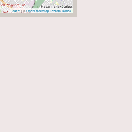
Leaflet
| ©
OpenStreetMap közreműködők