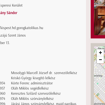
Esperesi Kerület
ány Sándor
/kispest.hd.gorogkatolikus.hu
szájú Szent János
ber 13.
+
−
Mosolygó Marcell József dr. szervezőlelkész
Kriskó György kisegítő lelkész
1954
Körte Ferenc adminisztrátor
1957
Oláh Miklós segédlelkész
1960
Keresztes Szilárd szervezőlelkész
1974
Oláh Miklós szórványlelkész
1994
Járási János szórványlelkész, majd parókus