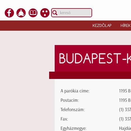
KEZDŐLAP
HÍREK
BUDAPEST-
A parókia címe:
1195 B
Postacím:
1195 B
Telefonszám:
(1) 35
Fax:
(1) 35
Egyházmegye:
Hajdú