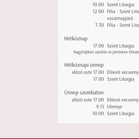
10.00
Szent Liturgia
12.00
Filia - Szent Li
vasárnapján)
7.30
Filia - Szent L
Hétköznap
17.00
Szent Liturgia
Nagyböjtben szerdán és pénteken Előszent
Hétköznapi ünnep
előző este 17.00
Előesti vecserny
17.00
Szent Liturgia
Ünnep szombaton
előző este 17.00
Előesti vecserny
9.15
Utrenye
10.00
Szent Liturgia