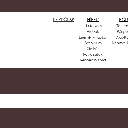
KEZDŐLAP
HÍREK
RÓL
Hírfolyam
Törté
Videók
Püspö
Eseménynaptár
Alapít
Archívum
Nemzeti 
Címkék
Pályázatok
Benned bízom!