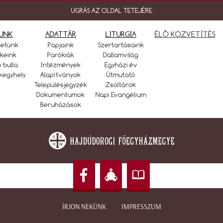
UGRÁS AZ OLDAL TETEJÉRE
UNK
ADATTÁR
LITURGIA
ÉLŐ KÖZVETÍTÉS
netünk
Papjaink
Szertartásaink
keink
Parókiák
Dallamvilág
ó bulla
Intézmények
Egyházi év
kegyhely
Alapítványok
Útmutató
Településjegyzék
Zsoltárok
Dokumentumok
Napi Evangélium
Beruházások
ÍRJON NEKÜNK
IMPRESSZUM