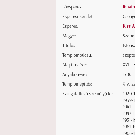
Főesperes:
Ihnáth
Esperesi kerület:
Csenge
Esperes:
Kiss 
Megye:
Szabo
Titulus:
Istens
Templombúcsú:
szept
Alapítás éve:
XVIII.
Anyakönyvek:
1786
Templomépítés:
XIV. s
Szolgálattevő személy(ek):
1920-
1939-
1941
1947-1
1951-1
1961-
1966-