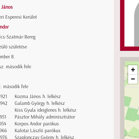
 János
ri Esperesi Kerület
Andor
lcs-Szatmár-Bereg
zülő születése
ember 8.
 sz. második fele
+
−
z. második fele
1921
Kozma János h. lelkész
1942
Galamb György h. lelkész
Kiss Gyula ideiglenes h. lelkész
951
Pásztor Mihály adminisztrátor
954
Korpos Andor parókus
1966
Kalotai László parókus
1976
Szaplonczay György h. lelkész