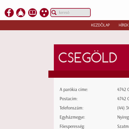
KEZDŐLAP
HÍREK
CSEGÖLD
A parókia címe:
4742 C
Postacím:
4742 C
Telefonszám:
(44) 3
Egyházmegye:
Nyíre
Főesperesség:
Szatm