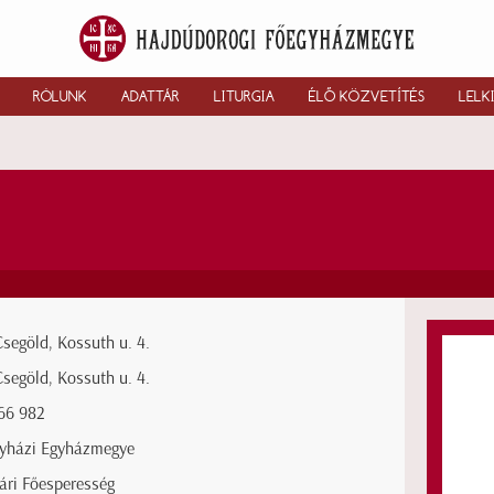
RÓLUNK
ADATTÁR
LITURGIA
ÉLŐ KÖZVETÍTÉS
LELK
segöld, Kossuth u. 4.
segöld, Kossuth u. 4.
66 982
gyházi Egyházmegye
ári Főesperesség