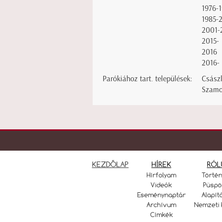
1976-
1985-
2001-
2015-
2016
2016-
Parókiához tart. települések:
Csász
Szamo
KEZDŐLAP
HÍREK
RÓL
Hírfolyam
Törté
Videók
Püspö
Eseménynaptár
Alapít
Archívum
Nemzeti 
Címkék