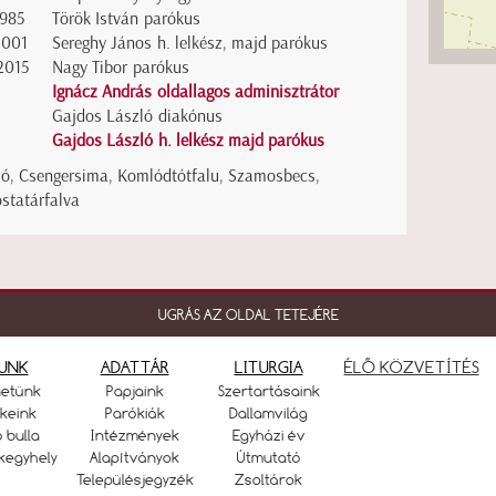
1985
Török István parókus
2001
Sereghy János h. lelkész, majd parókus
2015
Nagy Tibor parókus
Ignácz András oldallagos adminisztrátor
Gajdos László diakónus
Gajdos László h. lelkész majd parókus
ló, Csengersima, Komlódtótfalu, Szamosbecs,
statárfalva
UGRÁS AZ OLDAL TETEJÉRE
UNK
ADATTÁR
LITURGIA
ÉLŐ KÖZVETÍTÉS
netünk
Papjaink
Szertartásaink
keink
Parókiák
Dallamvilág
ó bulla
Intézmények
Egyházi év
kegyhely
Alapítványok
Útmutató
Településjegyzék
Zsoltárok