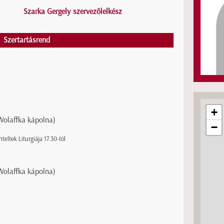
Szarka Gergely szervezőlelkész
Szertartásrend
+
(Wolaffka kápolna)
−
eltek Liturgiája 17.30-tól
(Wolaffka kápolna)