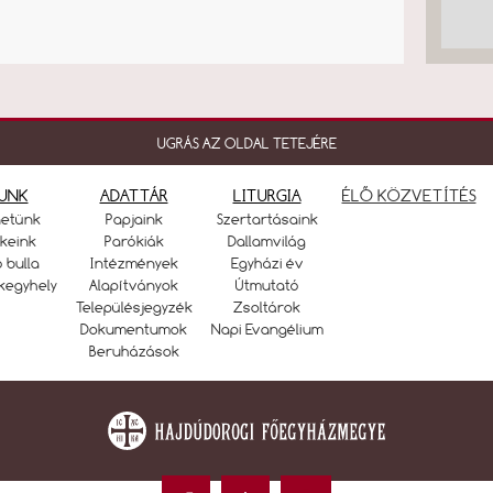
UGRÁS AZ OLDAL TETEJÉRE
UNK
ADATTÁR
LITURGIA
ÉLŐ KÖZVETÍTÉS
netünk
Papjaink
Szertartásaink
keink
Parókiák
Dallamvilág
ó bulla
Intézmények
Egyházi év
kegyhely
Alapítványok
Útmutató
Településjegyzék
Zsoltárok
Dokumentumok
Napi Evangélium
Beruházások