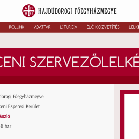
RÓLUNK
ADATTÁR
LITURGIA
ÉLŐ KÖZVETÍTÉS
LELK
CENI SZERVEZŐLELK
dorogi Főegyházmegye
eni Esperesi Kerület
ászló
-Bihar