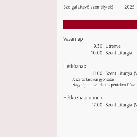
Szolgálattevő személy(ek):
2025-
Vasárnap
9.30
Utrenye
10.00
Szent Liturgia
Hétköznap
8.00
Szent Liturgia 
A szertartásokon gyóntatás
Nagyböjtben szerdán és pénteken Előszent
Hétköznapi ünnep
17.00
Szent Liturgia 