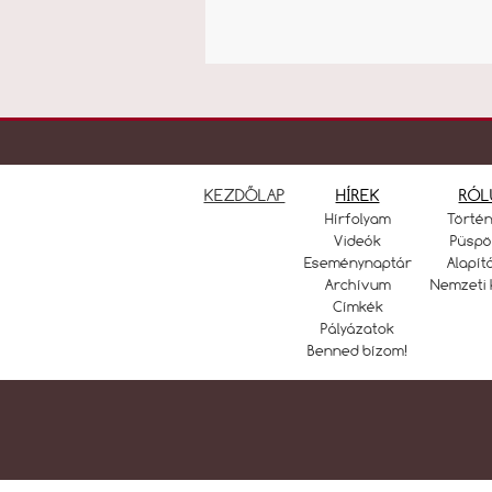
KEZDŐLAP
HÍREK
RÓL
Hírfolyam
Törté
Videók
Püspö
Eseménynaptár
Alapít
Archívum
Nemzeti 
Címkék
Pályázatok
Benned bízom!