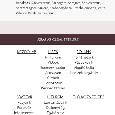
Rácalmás, Ráckeresztúr, Sárbogárd, Sáregres, Sárkeresztúr,
Sárszentágota, Sukoró, Szabadegyháza, Százhalombatta, Vajta,
Velence, Vereb, Zichyújfalu
UGRÁS AZ OLDAL TETEJÉRE
KEZDŐLAP
HÍREK
RÓLUNK
Hírfolyam
Történetünk
Videók
Püspökeink
Eseménynaptár
Alapító bulla
Archívum
Nemzeti kegyhely
Címkék
Pályázatok
Benned bízom!
ADATTÁR
LITURGIA
ÉLŐ KÖZVETÍTÉS
Papjaink
Szertartásaink
Parókiák
Dallamvilág
Intézmények
Egyházi év