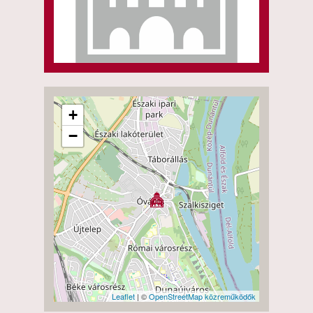
+
−
Leaflet
| ©
OpenStreetMap közreműködők