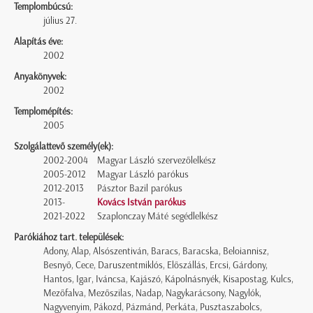
Templombúcsú:
július 27.
Alapítás éve:
2002
Anyakönyvek:
2002
Templomépítés:
2005
Szolgálattevő személy(ek):
2002-2004
Magyar László szervezőlelkész
2005-2012
Magyar László parókus
2012-2013
Pásztor Bazil parókus
2013-
Kovács István parókus
2021-2022
Szaplonczay Máté segédlelkész
Parókiához tart. települések:
Adony, Alap, Alsószentiván, Baracs, Baracska, Beloiannisz,
Besnyő, Cece, Daruszentmiklós, Előszállás, Ercsi, Gárdony,
Hantos, Igar, Iváncsa, Kajászó, Kápolnásnyék, Kisapostag, Kulcs,
Mezőfalva, Mezőszilas, Nadap, Nagykarácsony, Nagylók,
Nagyvenyim, Pákozd, Pázmánd, Perkáta, Pusztaszabolcs,