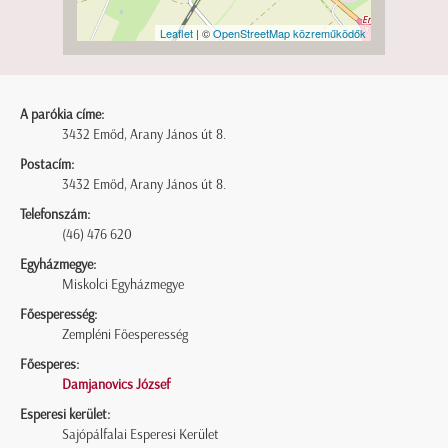
Leaflet
| ©
OpenStreetMap közreműködők
A parókia címe:
3432 Emőd, Arany János út 8.
Postacím:
3432 Emőd, Arany János út 8.
Telefonszám:
(46) 476 620
Egyházmegye:
Miskolci Egyházmegye
Főesperesség:
Zempléni Főesperesség
Főesperes:
Damjanovics József
Esperesi kerület:
Sajópálfalai Esperesi Kerület