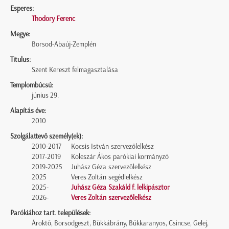
Esperes:
Thodory Ferenc
Megye:
Borsod-Abaúj-Zemplén
Titulus:
Szent Kereszt felmagasztalása
Templombúcsú:
június 29.
Alapítás éve:
2010
Szolgálattevő személy(ek):
2010-2017
Kocsis István szervezőlelkész
2017-2019
Koleszár Ákos parókiai kormányzó
2019-2025
Juhász Géza szervezőlelkész
2025
Veres Zoltán segédlelkész
2025-
Juhász Géza Szakáld f. lelkipásztor
2026-
Veres Zoltán szervezőlelkész
Parókiához tart. települések:
Ároktő, Borsodgeszt, Bükkábrány, Bükkaranyos, Csincse, Gelej,