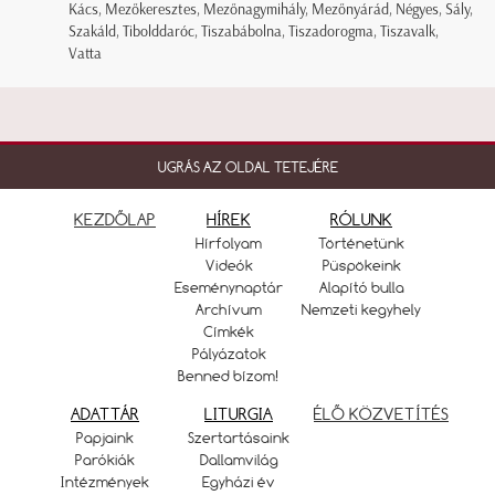
Kács, Mezőkeresztes, Mezőnagymihály, Mezőnyárád, Négyes, Sály,
Szakáld, Tibolddaróc, Tiszabábolna, Tiszadorogma, Tiszavalk,
Vatta
UGRÁS AZ OLDAL TETEJÉRE
KEZDŐLAP
HÍREK
RÓLUNK
Hírfolyam
Történetünk
Videók
Püspökeink
Eseménynaptár
Alapító bulla
Archívum
Nemzeti kegyhely
Címkék
Pályázatok
Benned bízom!
ADATTÁR
LITURGIA
ÉLŐ KÖZVETÍTÉS
Papjaink
Szertartásaink
Parókiák
Dallamvilág
Intézmények
Egyházi év