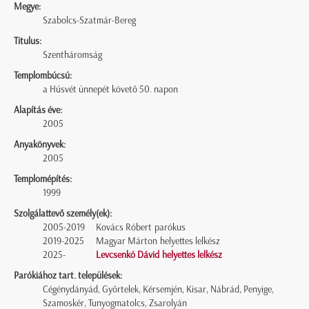
Megye:
Szabolcs-Szatmár-Bereg
Titulus:
Szentháromság
Templombúcsú:
a Húsvét ünnepét követő 50. napon
Alapítás éve:
2005
Anyakönyvek:
2005
Templomépítés:
1999
Szolgálattevő személy(ek):
2005-2019
Kovács Róbert parókus
2019-2025
Magyar Márton helyettes lelkész
2025-
Levcsenkó Dávid helyettes lelkész
Parókiához tart. települések:
Cégénydányád, Győrtelek, Kérsemjén, Kisar, Nábrád, Penyige,
Szamoskér, Tunyogmatolcs, Zsarolyán