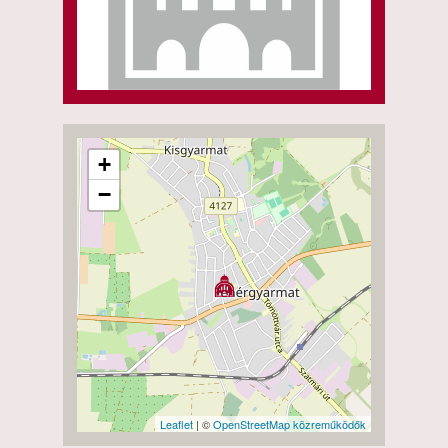
+
−
Leaflet
| ©
OpenStreetMap közreműködők