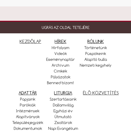
UGRÁS AZ OLDAL TETEJÉRE
KEZDŐLAP
HÍREK
RÓLUNK
Hírfolyam
Történetünk
Videók
Püspökeink
Eseménynaptár
Alapító bulla
Archívum
Nemzeti kegyhely
Címkék
Pályázatok
Benned bízom!
ADATTÁR
LITURGIA
ÉLŐ KÖZVETÍTÉS
Papjaink
Szertartásaink
Parókiák
Dallamvilág
Intézmények
Egyházi év
Alapítványok
Útmutató
Településjegyzék
Zsoltárok
Dokumentumok
Napi Evangélium