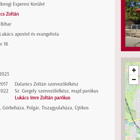
orogi Esperesi Kerület
cs Zoltán
-Bihar
Lukács apostol és evangelista
r 18.
+
2025
−
2017
Dalanics Zoltán szervezőlelkész
2022
Sz. Gergely szervezőlelkész, majd parókus
Lukács Imre Zoltán parókus
, Görbeháza, Polgár, Tiszagyulaháza, Újtikos