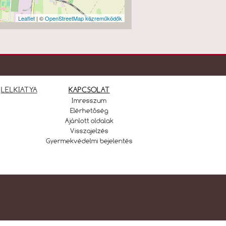
Leaflet
| ©
OpenStreetMap közreműködők
LELKIATYA
KAPCSOLAT
Imresszum
Elérhetőség
Ajánlott oldalak
Visszajelzés
Gyermekvédelmi bejelentés