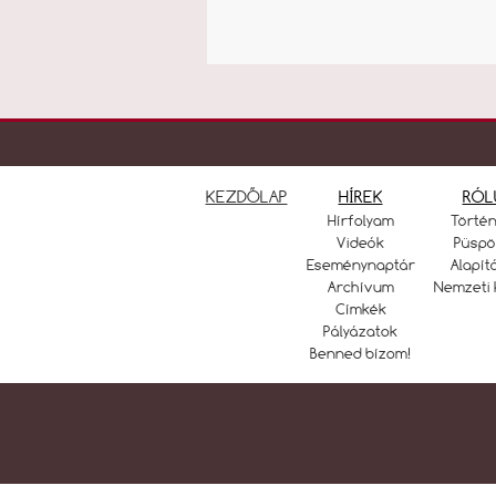
KEZDŐLAP
HÍREK
RÓL
Hírfolyam
Törté
Videók
Püspö
Eseménynaptár
Alapít
Archívum
Nemzeti 
Címkék
Pályázatok
Benned bízom!