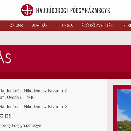
RÓLUNK
ADATTÁR
LITURGIA
ÉLŐ KÖZVETÍTÉS
LELK
ÁS
Hajdúnánás, Nikodémusz István u. 8.
m: Óvoda u. 14-16.
Hajdúnánás, Nikodémusz István u. 8.
53 133
dorogi Főegyházmegye