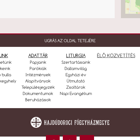
UGRÁS AZ OLDAL TETEJÉRE
UNK
ADATTÁR
LITURGIA
ÉLŐ KÖZVETÍTÉS
netünk
Papjaink
Szertartásaink
keink
Parókiák
Dallamvilág
ó bulla
Intézmények
Egyházi év
kegyhely
Alapítványok
Útmutató
Településjegyzék
Zsoltárok
Dokumentumok
Napi Evangélium
Beruházások