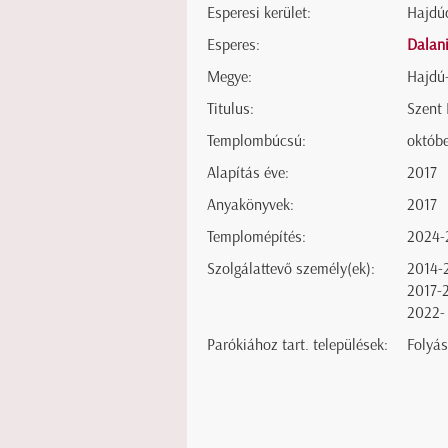
Esperesi kerület:
Hajdúd
Esperes:
Dalani
Megye:
Hajdú
Titulus:
Szent 
Templombúcsú:
októbe
Alapítás éve:
2017
Anyakönyvek:
2017
Templomépítés:
2024-
Szolgálattevő személy(ek):
2014-
2017-
2022-
Parókiához tart. települések:
Folyás