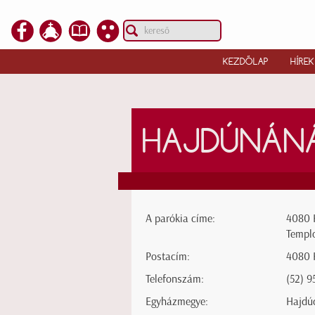
KEZDŐLAP
HÍREK
HAJDÚNÁN
A parókia címe:
4080 
Templo
Postacím:
4080 
Telefonszám:
(52) 9
Egyházmegye:
Hajdú