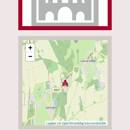
+
−
Leaflet
| ©
OpenStreetMap közreműködők