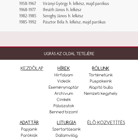
1958-1967
Virányi György h. lelkész, majd parókus
1968-1977
Ihnáth János h. lelkész
1982-1985
Sereghy János h. lelkész
1985-1992
Pásztor Béla h. lelkész, majd parókus
UGRÁS AZ OLDAL TETEJÉRE
KEZDŐLAP
HÍREK
RÓLUNK
Hírfolyam
Történetünk
Videók
Püspökeink
Eseménynaptár
Alapító bulla
Archívum
Nemzeti kegyhely
Címkék
Pályázatok
Benned bízom!
ADATTÁR
LITURGIA
ÉLŐ KÖZVETÍTÉS
Papjaink
Szertartásaink
Parókiák
Dallamvilág