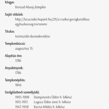
Megye:
Borsod-Abaúj-Zemplén
Saját oldalak:
http://lacacseke.hupont.hu/29/a-csekei-gorogkatolikus-
egyhazkozseg-tortenete
Titulus:
Istenszülő elszenderedése
Templombúcsú:
augusztus 15.
Alapítás éve:
1786
Anyakönyvek:
1786
Templomépítés:
1846
Szolgálattevő személy(ek):
1905-1908
Damjanovits Ödön h. lelkész
1915-1931
Legeza Ödön Jenő h. lelkész
1947-1958
Barna Miklós h. lelkész