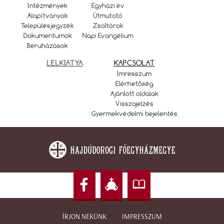
Intézmények
Egyházi év
Alapítványok
Útmutató
Településjegyzék
Zsoltárok
Dokumentumok
Napi Evangélium
Beruházások
LELKIATYA
KAPCSOLAT
Imresszum
Elérhetőség
Ajánlott oldalak
Visszajelzés
Gyermekvédelmi bejelentés
ÍRJON NEKÜNK
IMPRESSZUM