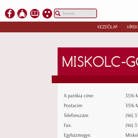
KEZDŐLAP
HÍREK
MISKOLC-
A parókia címe:
3516 M
Postacím:
3516 M
Telefonszám:
(46) 3
Fax:
(46) 3
Egyházmegye:
Misko