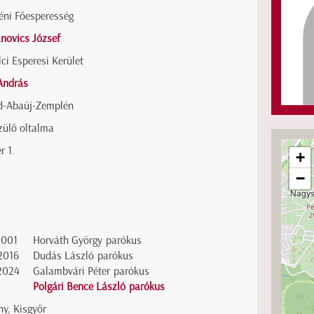
éni Főesperesség
novics József
ci Esperesi Kerület
András
d-Abaúj-Zemplén
zülő oltalma
r 1.
+
−
2001
Horváth György parókus
2016
Dudás László parókus
2024
Galambvári Péter parókus
Polgári Bence László parókus
y, Kisgyőr