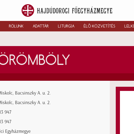
RÓLUNK
ADATTÁR
LITURGIA
ÉLŐ KÖZVETÍTÉS
LELK
GÖRÖMBÖLY
iskolc, Bacsinszky A. u. 2.
iskolc, Bacsinszky A. u. 2.
13 947
13 947
lci Egyházmegye