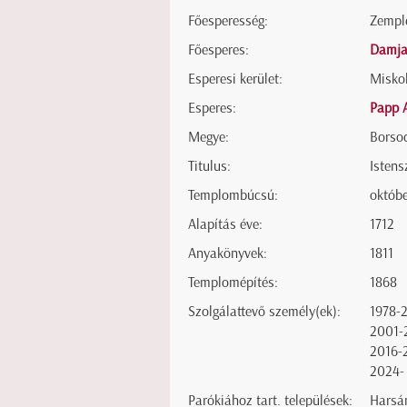
Főesperesség:
Zempl
Főesperes:
Damja
Esperesi kerület:
Miskol
Esperes:
Papp 
Megye:
Borso
Titulus:
Istens
Templombúcsú:
októbe
Alapítás éve:
1712
Anyakönyvek:
1811
Templomépítés:
1868
Szolgálattevő személy(ek):
1978-
2001-
2016-
2024-
Parókiához tart. települések:
Harsán