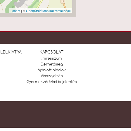
Leaflet
| ©
OpenStreetMap közreműködők
LELKIATYA
KAPCSOLAT
Imresszum
Elérhetőség
Ajánlott oldalak
Visszajelzés
Gyermekvédelmi bejelentés