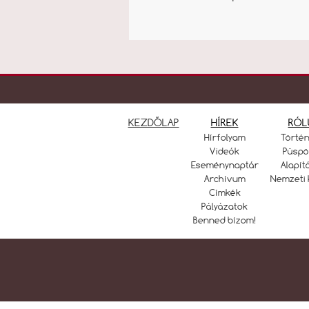
KEZDŐLAP
HÍREK
RÓL
Hírfolyam
Törté
Videók
Püspö
Eseménynaptár
Alapít
Archívum
Nemzeti 
Címkék
Pályázatok
Benned bízom!