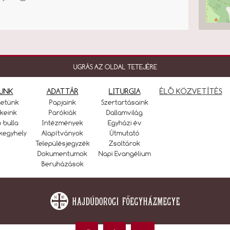
UGRÁS AZ OLDAL TETEJÉRE
UNK
ADATTÁR
LITURGIA
ÉLŐ KÖZVETÍTÉS
netünk
Papjaink
Szertartásaink
keink
Parókiák
Dallamvilág
ó bulla
Intézmények
Egyházi év
kegyhely
Alapítványok
Útmutató
Településjegyzék
Zsoltárok
Dokumentumok
Napi Evangélium
Beruházások