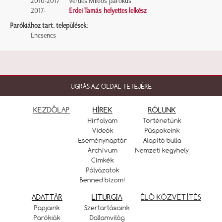
2010-2017
Verdes Miklós parókus
2017-
Erdei Tamás helyettes lelkész
Parókiához tart. települések:
Encsencs
UGRÁS AZ OLDAL TETEJÉRE
KEZDŐLAP
HÍREK
RÓLUNK
Hírfolyam
Történetünk
Videók
Püspökeink
Eseménynaptár
Alapító bulla
Archívum
Nemzeti kegyhely
Címkék
Pályázatok
Benned bízom!
ADATTÁR
LITURGIA
ÉLŐ KÖZVETÍTÉS
Papjaink
Szertartásaink
Parókiák
Dallamvilág