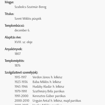
Megye:
Szabolcs-Szatmár-Bereg
Titulus:
Szent Miklós püspök
Templombúcsú:
december 6.
Alapítás éve:
XVIII. sz. eleje
Anyakönyvek:
1807
Templomépítés:
1876
Szolgálattevő személy(ek):
1915-1917
Verdon János h. lelkész
1923-1936
Bába Miklós h. lelkész
1945-1946
Hudáky Aladár h. lelkész
1979-1991
Szathmáry Béla parókus
1991-2000
Keresztes Gábor parókus
2000-2010
Urgyán Antal h. lelkész, majd parókus