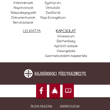
Intézmények
Egyházi év
Alapítványok
Útmutató
Településjegyzék
Zsoltárok
Dokumentumok
Napi Evangélium
Beruházások
LELKIATYA
KAPCSOLAT
Imresszum
Elérhetőség
Ajánlott oldalak
Visszajelzés
Gyermekvédelmi bejelentés
ÍRJON NEKÜNK
IMPRESSZUM