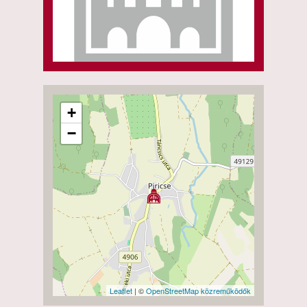
+
−
Leaflet
| ©
OpenStreetMap közreműködők