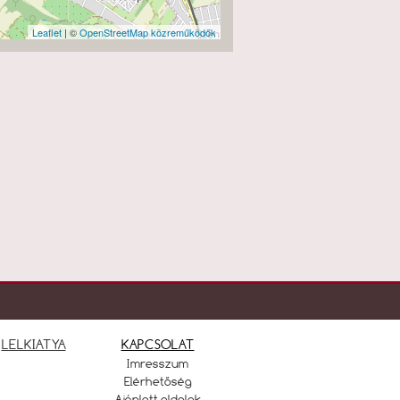
Leaflet
| ©
OpenStreetMap közreműködők
LELKIATYA
KAPCSOLAT
Imresszum
Elérhetőség
Ajánlott oldalak