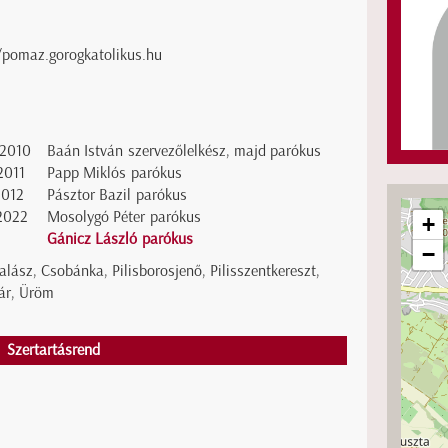
/pomaz.gorogkatolikus.hu
2010
Baán István szervezőlelkész, majd parókus
2011
Papp Miklós parókus
2012
Pásztor Bazil parókus
2022
Mosolygó Péter parókus
+
Gánicz László parókus
−
lász, Csobánka, Pilisborosjenő, Pilisszentkereszt,
ár, Üröm
Szertartásrend