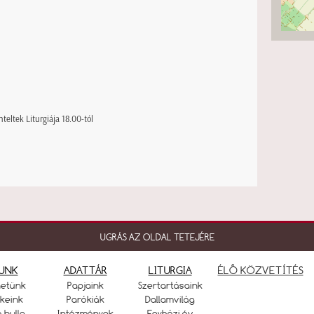
eltek Liturgiája 18.00-tól
UGRÁS AZ OLDAL TETEJÉRE
UNK
ADATTÁR
LITURGIA
ÉLŐ KÖZVETÍTÉS
netünk
Papjaink
Szertartásaink
keink
Parókiák
Dallamvilág
ó bulla
Intézmények
Egyházi év