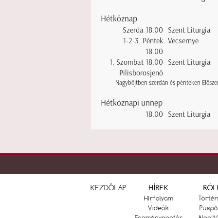
Hétköznap
Szerda 18.00
Szent Liturgia
1-2-3. Péntek
Vecsernye
18.00
1. Szombat 18.00
Szent Liturgia
Pilisborosjenő
Nagyböjtben szerdán és pénteken Előszent
Hétköznapi ünnep
18.00
Szent Liturgia
KEZDŐLAP
HÍREK
RÓL
Hírfolyam
Törté
Videók
Püspö
Eseménynaptár
Alapít