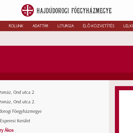
RÓLUNK
ADATTÁR
LITURGIA
ÉLŐ KÖZVETÍTÉS
LELK
Pomáz, Ond utca 2.
Pomáz, Ond utca 2.
dorogi Főegyházmegye
Esperesi Kerület
ry Ákos