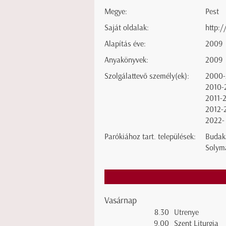
Megye:
Pest
Saját oldalak:
http:/
Alapítás éve:
2009
Anyakönyvek:
2009
Szolgálattevő személy(ek):
2000-
2010-
2011-
2012-
2022-
Parókiához tart. települések:
Budaka
Solym
Vasárnap
8.30
Utrenye
9.00
Szent Liturgia