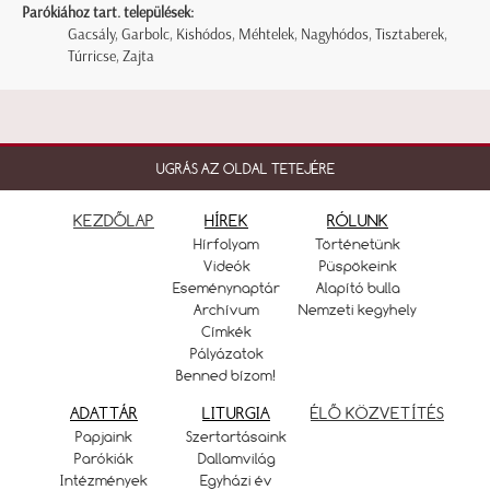
Parókiához tart. települések:
Gacsály, Garbolc, Kishódos, Méhtelek, Nagyhódos, Tisztaberek,
Túrricse, Zajta
UGRÁS AZ OLDAL TETEJÉRE
KEZDŐLAP
HÍREK
RÓLUNK
Hírfolyam
Történetünk
Videók
Püspökeink
Eseménynaptár
Alapító bulla
Archívum
Nemzeti kegyhely
Címkék
Pályázatok
Benned bízom!
ADATTÁR
LITURGIA
ÉLŐ KÖZVETÍTÉS
Papjaink
Szertartásaink
Parókiák
Dallamvilág
Intézmények
Egyházi év