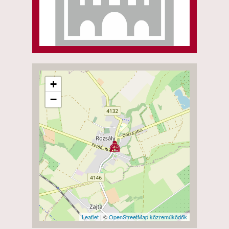
+
−
Leaflet
| ©
OpenStreetMap közreműködők