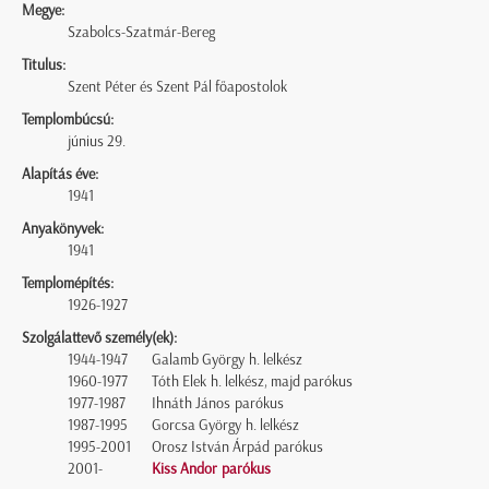
Megye:
Szabolcs-Szatmár-Bereg
Titulus:
Szent Péter és Szent Pál főapostolok
Templombúcsú:
június 29.
Alapítás éve:
1941
Anyakönyvek:
1941
Templomépítés:
1926-1927
Szolgálattevő személy(ek):
1944-1947
Galamb György h. lelkész
1960-1977
Tóth Elek h. lelkész, majd parókus
1977-1987
Ihnáth János parókus
1987-1995
Gorcsa György h. lelkész
1995-2001
Orosz István Árpád parókus
2001-
Kiss Andor parókus