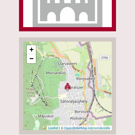
+
−
Leaflet
| ©
OpenStreetMap közreműködők