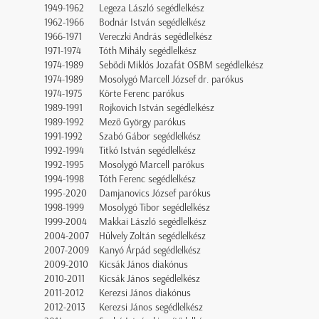
1949-1962
Legeza László segédlelkész
1962-1966
Bodnár István segédlelkész
1966-1971
Vereczki András segédlelkész
1971-1974
Tóth Mihály segédlelkész
1974-1989
Sebődi Miklós Jozafát OSBM segédlelkész
1974-1989
Mosolygó Marcell József dr. parókus
1974-1975
Körte Ferenc parókus
1989-1991
Rojkovich István segédlelkész
1989-1992
Mező György parókus
1991-1992
Szabó Gábor segédlelkész
1992-1994
Titkó István segédlelkész
1992-1995
Mosolygó Marcell parókus
1994-1998
Tóth Ferenc segédlelkész
1995-2020
Damjanovics József parókus
1998-1999
Mosolygó Tibor segédlelkész
1999-2004
Makkai László segédlelkész
2004-2007
Hülvely Zoltán segédlelkész
2007-2009
Kanyó Árpád segédlelkész
2009-2010
Kicsák János diakónus
2010-2011
Kicsák János segédlelkész
2011-2012
Kerezsi János diakónus
2012-2013
Kerezsi János segédlelkész