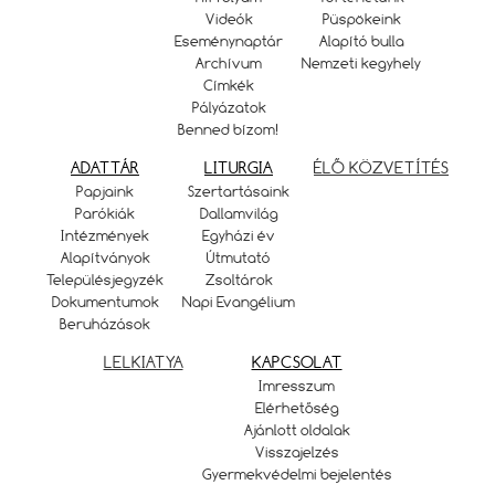
Videók
Püspökeink
Eseménynaptár
Alapító bulla
Archívum
Nemzeti kegyhely
Címkék
Pályázatok
Benned bízom!
ADATTÁR
LITURGIA
ÉLŐ KÖZVETÍTÉS
Papjaink
Szertartásaink
Parókiák
Dallamvilág
Intézmények
Egyházi év
Alapítványok
Útmutató
Településjegyzék
Zsoltárok
Dokumentumok
Napi Evangélium
Beruházások
LELKIATYA
KAPCSOLAT
Imresszum
Elérhetőség
Ajánlott oldalak
Visszajelzés
Gyermekvédelmi bejelentés