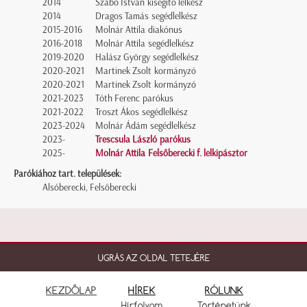
2014
Szabó István kisegítő lelkész
2014
Dragos Tamás segédlelkész
2015-2016
Molnár Attila diakónus
2016-2018
Molnár Attila segédlelkész
2019-2020
Halász György segédlelkész
2020-2021
Martinek Zsolt kormányzó
2020-2021
Martinek Zsolt kormányzó
2021-2023
Tóth Ferenc parókus
2021-2022
Troszt Ákos segédlelkész
2023-2024
Molnár Ádám segédlelkész
2023-
Trescsula László parókus
2025-
Molnár Attila Felsőberecki f. lelkipásztor
Parókiához tart. települések:
Alsóberecki, Felsőberecki
UGRÁS AZ OLDAL TETEJÉRE
KEZDŐLAP
HÍREK
RÓLUNK
Hírfolyam
Történetünk