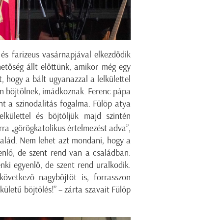
és farizeus vasárnapjával elkezdődik
hetőség állt előttünk, amikor még egy
 hogy a bált ugyanazzal a lelkülettel
n böjtölnek, imádkoznak. Ferenc pápa
nt a szinodalitás fogalma. Fülöp atya
lkülettel és böjtöljük majd szintén
 arra „görögkatolikus értelmezést adva”,
alád. Nem lehet azt mondani, hogy a
enlő, de szent rend van a családban.
nki egyenlő, de szent rend uralkodik.
lkövetkező nagyböjtöt is, forrasszon
ületű böjtölés!” – zárta szavait Fülöp