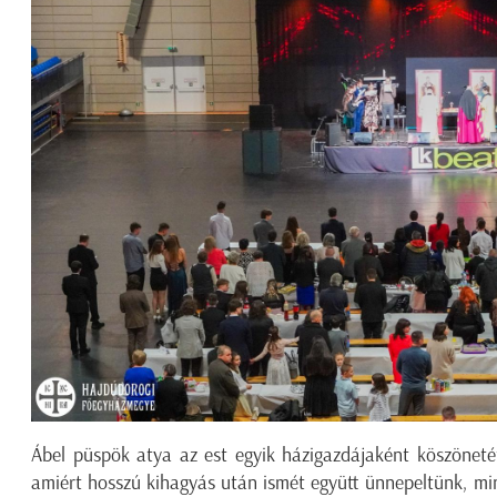
Ábel püspök atya az est egyik házigazdájaként köszönetét
amiért hosszú kihagyás után ismét együtt ünnepeltünk, min