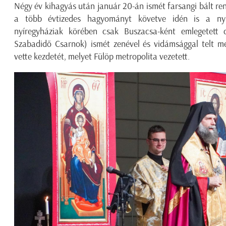
Négy év kihagyás után január 20-án ismét farsangi bált re
a több évtizedes hagyományt követve idén is a nyí
nyíregyháziak körében csak Buszacsa-ként emlegetett 
Szabadidő Csarnok) ismét zenével és vidámsággal telt me
vette kezdetét, melyet Fülöp metropolita vezetett.