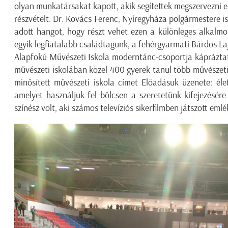
olyan munkatársakat kapott, akik segítettek megszervezni ezt 
részvételt. Dr. Kovács Ferenc, Nyíregyháza polgármestere is 
adott hangot, hogy részt vehet ezen a különleges alkalm
egyik legfiatalabb családtagunk, a fehérgyarmati Bárdos La
Alapfokú Művészeti Iskola moderntánc-csoportja kápráztat
művészeti iskolában közel 400 gyerek tanul több művészet
minősített művészeti iskola címet Előadásuk üzenete: éle
amelyet használjuk fel bölcsen a szeretetünk kifejezésér
színész volt, aki számos televíziós sikerfilmben játszott eml