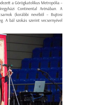
ndezett a Görögkatolikus Metropólia –
regyházi Continental Arénában. A
csarnok (korábbi nevéből – Bujtosi
g. A bál szokás szerint vecsernyével