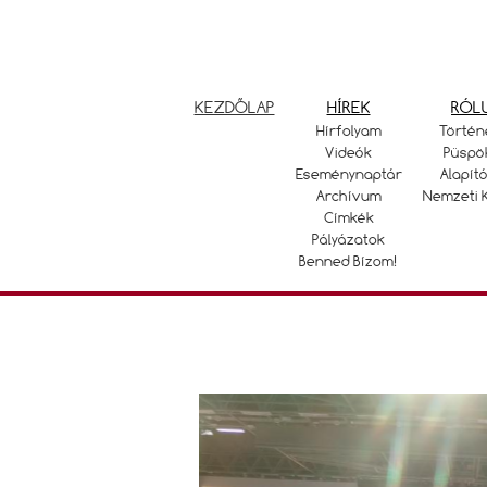
KEZDŐLAP
HÍREK
RÓL
Hírfolyam
Történ
Videók
Püspö
Eseménynaptár
Alapító
Archívum
Nemzeti 
Címkék
Pályázatok
Benned Bízom!