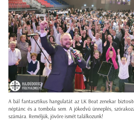
A bál fantasztikus hangulatát az LK Beat zenekar biztosí
néptánc és a tombola sem. A jókedvű ünneplés, szórako
számára. Reméljük, jövőre ismét találkozunk!