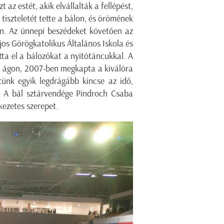
az estét, akik elvállalták a fellépést,
tiszteletét tette a bálon, és örömének
on. Az ünnepi beszédeket követően az
jos Görögkatolikus Általános Iskola és
ta el a bálozókat a nyitótáncukkal. A
i ágon, 2007-ben megkapta a kiválóra
tünk egyik legdrágább kincse az idő,
e. A bál sztárvendége Pindroch Csaba
ékezetes szerepet.