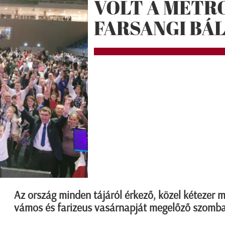
VOLT A METR
FARSANGI BÁ
Az ország minden tájáról érkező, közel kétezer 
vámos és farizeus vasárnapját megelőző szombat