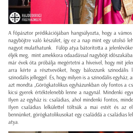
A főpásztor prédikációjában hangsúlyozta, hogy a vámos 
nagyböjtre való készület, így ez a nap mint egy utolsó le
nagyot mulathatunk. Fülöp atya bátorította a jelenlévőket,
éljék meg, mint amekkora odaadással nagyböjt időszakába
már évek óta próbálja megértetni a híveivel, hogy mit jele
arra kérte a résztvevőket, hogy bálozzunk szinodális le
szinodális jelleggel. És, hogy milyen is a szinodális egyház,
azt mondta „Görögkatolikus egyházunkban oly fontos a cs
kicsi gyerek értéktelenebb lenne a nagynál. Mindenki egy
Ilyen az egyház is: családias, ahol mindenki fontos, minde
Ilyen családias lelkülettel töltsük a mai estét és az e
bennünket, görögkatolikusokat egy családdá a családias lelk
atya.