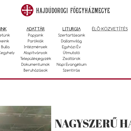
UNK
ADATTÁR
LITURGIA
ÉLŐ KÖZVETÍTÉS
etünk
Papjaink
Szertartásaink
keink
Parókiák
Dallamvilág
 Bulla
Intézmények
Egyházi Év
Kegyhely
Alapítványok
Útmutató
Településjegyzék
Zsoltárok
Dokumentumok
Napi Evangélium
Beruházások
Szentírás
NAGYSZERŰ H