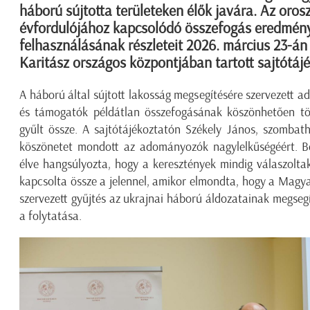
háború sújtotta területeken élők javára. Az oro
évfordulójához kapcsolódó összefogás eredmény
felhasználásának részleteit 2026. március 23-án
Karitász országos központjában tartott sajtótáj
A háború által sújtott lakosság megsegítésére szervezett
és támogatók példátlan összefogásának köszönhetően tö
gyűlt össze.
A sajtótájékoztatón
Székely János
,
szombath
köszönetet mondott
az adományozók
nagylelkűség
éért
.
B
él
ve
hangsúlyozta,
hogy a keresztények mindig válaszolta
kapcsol
t
a össze a jelennel
, amikor elmondta
, hogy
a Magyar
szervezett gyűjtés az ukrajnai háború áldozatainak megsegí
a folytatása.