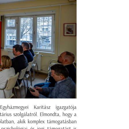
gyházmegyei Karitász igazgatója
tárius szolgálatról. Elmondta, hogy a
csolatban, akik komplex támogatásban
 pszichológiai és jogi támogatást is