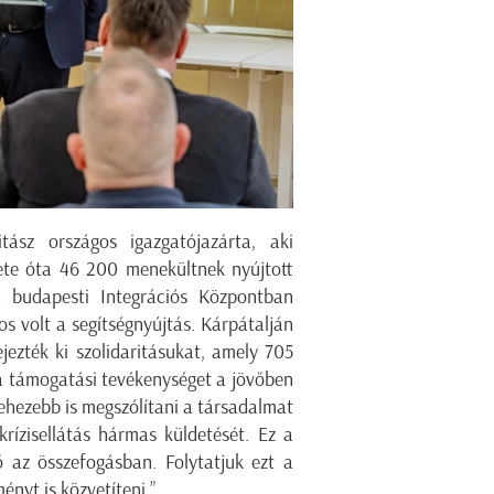
tász országos igazgatója
zárta, aki
ete óta 46 200 menekültnek nyújtott
a budapesti Integrációs Központban
s volt a segítségnyújtás. Kárpátalján
ezték ki szolidaritásukat, amely
70
5
a támogatási tevékenységet a jövőben
ehezebb is megszólítani a társadalmat
krízisellátás hármas küldetését. Ez a
 az összefogásban. Folytatjuk ezt a
nyt is közvetíteni.”