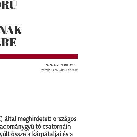
ORÚ
INAK
ÉRE
2026-03-24 08:09:30
Szerző: Katolikus Karitász
 által meghirdetett országos
z adománygyűjtő csatornáin
yűlt össze a kárpátaljai és a