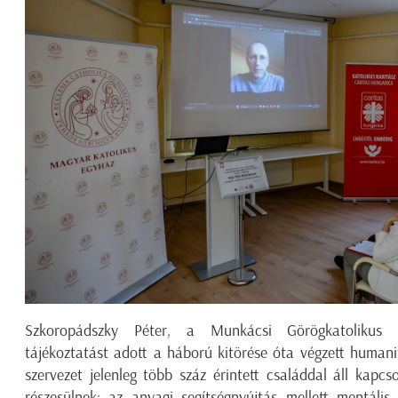
Szkoropádszky
Péter
, a Munkácsi Görögkatolikus E
tájékoztatást adott a háború kitörése óta végzett humani
szervezet jelenleg több száz érintett családdal áll kap
részesülnek: az anyagi segítségnyújtás mellett mentális,