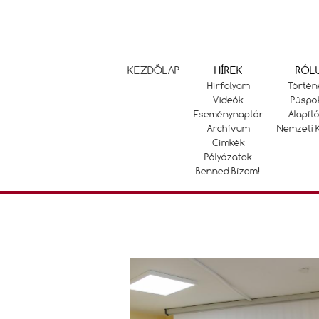
KEZDŐLAP
HÍREK
RÓL
Hírfolyam
Történ
Videók
Püspö
Eseménynaptár
Alapító
Archívum
Nemzeti 
Címkék
Pályázatok
Benned Bízom!