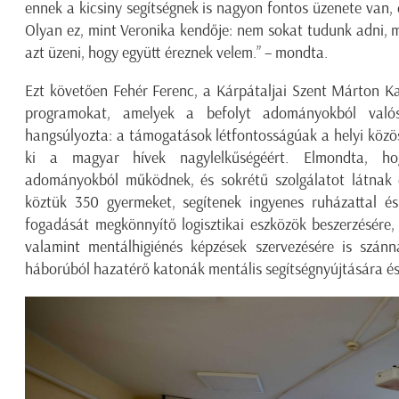
ennek a kicsiny segítségnek is nagyon fontos üzenete
van
,
Olyan ez, mint Veronika kendője: nem sokat tudunk adni, mé
azt üzeni, hogy
együtt éreznek velem
.
”
– mondta.
Ezt követően
Fehér Ferenc
, a Kárpátaljai Szent Márton Ka
programokat, amelyek a befolyt adományokból val
hangsúlyozta: a támogatások létfontosságúak a helyi közö
ki a magyar hívek nagylelkűségéért.
Elmondta, ho
adományokból működnek, és sokrétű szolgálatot látnak 
köztük 350 gyermeket
,
segítenek ingyenes ruházattal és
fogadását megkönnyítő
logisztikai eszközök beszerzésére
valamint mentálhigiénés képzések szervezésére
is
szánn
háborúból hazatérő katonák
mentális segítségnyújtására
és