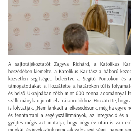
A sajtótájékoztatót
Zagyva Richárd
, a Katolikus Kari
beszédében kiemelte: a Katolikus Karitász a háború kezd
közvetlen segítséget, beleértve a Segítő Pontokon és 
támogatottakat
is. Hozzátette
,
a határokon túl is folyamato
és belső Ukrajnában
több mint 600
tonna adománnyal fej
szállítmányban jutott el a rászorulókhoz
.
Hozzátette, hogy 
is folytatják.
„
Nem lankadt a lelkesedésünk, még ha egyre n
és fenntartani a segélyszállítmányok, az integráció és a 
gyűjtés mégis azt mutatja, hogy négy év után is van erő
munkát, és igyekszünk nemcsak valós segítséget, hanem remé