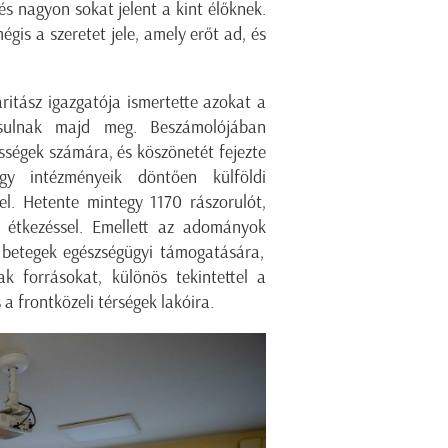
 és nagyon sokat jelent a kint élőknek.
gis a szeretet jele, amely erőt ad, és
ritász igazgatója ismertette azokat a
ósulnak
majd
meg. Beszámolójában
sségek számára, és köszönetét fejezte
gy intézményeik döntően külföldi
el
.
Hetente mintegy 1170 rászorulót
,
 étkezéssel
.
Emellett
az adományok
, betegek
egészségügyi
támogatására
,
ak
forrásokat, különös tekintettel a
 a frontközeli térségek lakóira.