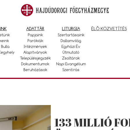
UNK
ADATTÁR
LITURGIA
ÉLŐ KÖZVETÍTÉS
etünk
Papjaink
Szertartásaink
keink
Parókiák
Dallamvilág
 Bulla
Intézmények
Egyházi Év
Kegyhely
Alapítványok
Útmutató
Településjegyzék
Zsoltárok
Dokumentumok
Napi Evangélium
Beruházások
Szentírás
133 MILLIÓ F