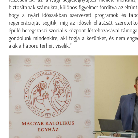
biztosítanak számukra, különös figyelmet fordítva az eltűn
hogy a nyári időszakban szervezett programok és tábo
regenerációját segítik, míg az idősek ellátását szeretet
épülő beregszászi szociális központ létrehozásával támoga
gondolunk mindenkire, aki fogja a kezünket, és nem enge
akik a háború terheit viselik
.”