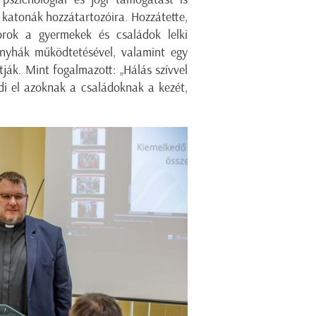
t katonák hozzátartozóira.
Hozzátette,
rok a gyermekek és családok lelki
konyhák működtetésével, valamint egy
tják.
Mint fogalmazott: „
Hálás szívvel
di el azoknak a családoknak a kezét,