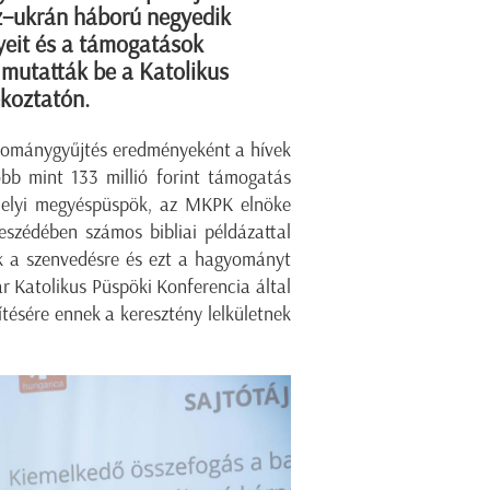
sz–ukrán háború negyedik
eit és a támogatások
 mutatták be a Katolikus
ékoztatón.
 adománygyűjtés eredményeként a hívek
bb mint 133 millió forint támogatás
elyi megyéspüspök,
az MKPK elnöke
eszédében
számos bibliai példázattal
k a szenvedésre
és e
zt a hagyományt
 Katolikus Püspöki Konferencia által
tésére ennek a keresztény lelkületnek