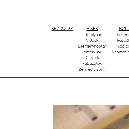
KEZDŐLAP
HÍREK
RÓL
Hírfolyam
Történ
Videók
Püspö
Eseménynaptár
Alapító
Archívum
Nemzeti 
Címkék
Pályázatok
Benned Bízom!