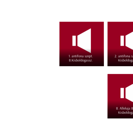
1. antifona szept.
2. antifona s
8.Kisboldogassz.
Kisboldog
8. Alleluja 
Kisboldog