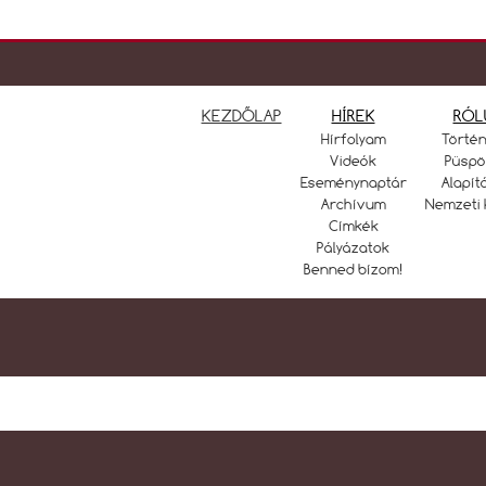
KEZDŐLAP
HÍREK
RÓL
Hírfolyam
Törté
Videók
Püspö
Eseménynaptár
Alapít
Archívum
Nemzeti 
Címkék
Pályázatok
Benned bízom!