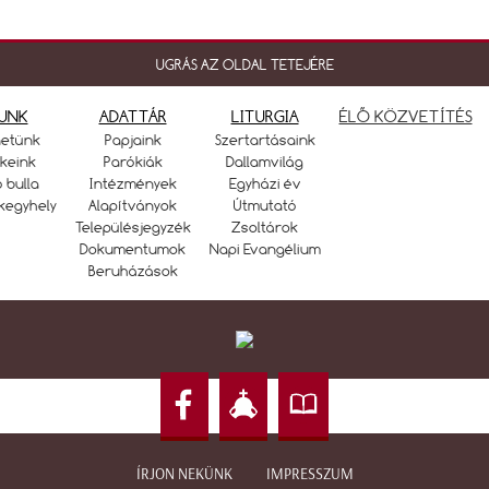
UGRÁS AZ OLDAL TETEJÉRE
UNK
ADATTÁR
LITURGIA
ÉLŐ KÖZVETÍTÉS
netünk
Papjaink
Szertartásaink
keink
Parókiák
Dallamvilág
ó bulla
Intézmények
Egyházi év
kegyhely
Alapítványok
Útmutató
Településjegyzék
Zsoltárok
Dokumentumok
Napi Evangélium
Beruházások
ÍRJON NEKÜNK
IMPRESSZUM