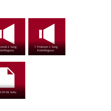
Konták 4. hang
7. Prokimen 3. hang
sboldogassz.
Kisboldogassz.
8.09.08, kotta