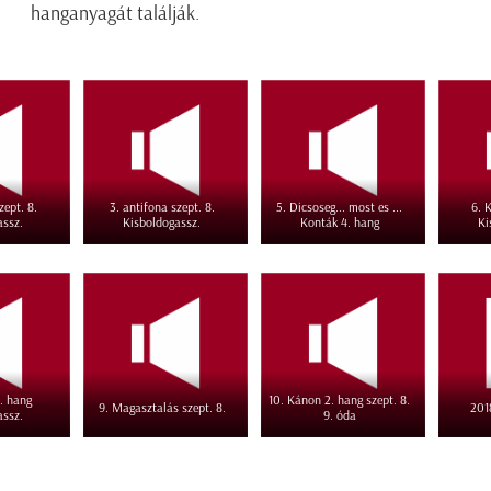
hanganyagát találják.
zept. 8.
3. antifona szept. 8.
5. Dicsoseg... most es ...
6. 
assz.
Kisboldogassz.
Konták 4. hang
Ki
8. hang
10. Kánon 2. hang szept. 8.
9. Magasztalás szept. 8.
201
assz.
9. óda