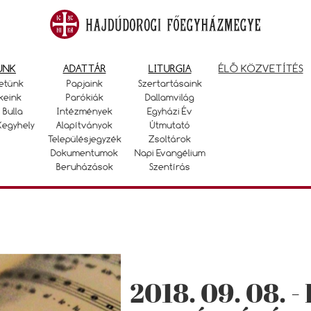
UNK
ADATTÁR
LITURGIA
ÉLŐ KÖZVETÍTÉS
etünk
Papjaink
Szertartásaink
keink
Parókiák
Dallamvilág
 Bulla
Intézmények
Egyházi Év
Kegyhely
Alapítványok
Útmutató
Településjegyzék
Zsoltárok
Dokumentumok
Napi Evangélium
Beruházások
Szentírás
2018. 09. 08. 