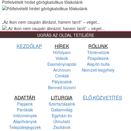
Pótfelvételit hirdet görögkatolikus főiskolánk
„Az ikon nem csupán ábrázol, hanem tanít” – véget...
UGRÁS AZ OLDAL TETEJÉRE
KEZDŐLAP
HÍREK
RÓLUNK
Hírfolyam
Történetünk
Videók
Püspökeink
Eseménynaptár
Alapító bulla
Archívum
Nemzeti kegyhely
Címkék
Pályázatok
Benned bízom!
ADATTÁR
LITURGIA
ÉLŐ KÖZVETÍTÉS
Papjaink
Szertartásaink
Parókiák
Dallamvilág
Intézmények
Egyházi év
Alapítványok
Útmutató
Településjegyzék
Zsoltárok