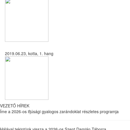
2019.06.23, kotta, 1. hang
VEZETŐ HÍREK
Íme a 2026-os ifjúsági gyalogos zarándoklat részletes programja
Hálával tekintünk vissza a 2026-os Szent Damján Táborra