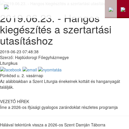
2019.06.23. - Hangos
kiegészítés a szertartási
utasításhoz
2019-06-23 07:48:38
Szerző: Hajdúdorogi Főegyházmegye
Liturgikus
Pünkösd u. 2. vasárnap
Az alábbiakban a Szent Liturgia énekeinek kottáit és hanganyagát
találják.
VEZETŐ HÍREK
Íme a 2026-os ifjúsági gyalogos zarándoklat részletes programja
Hálával tekintünk vissza a 2026-os Szent Damján Táborra