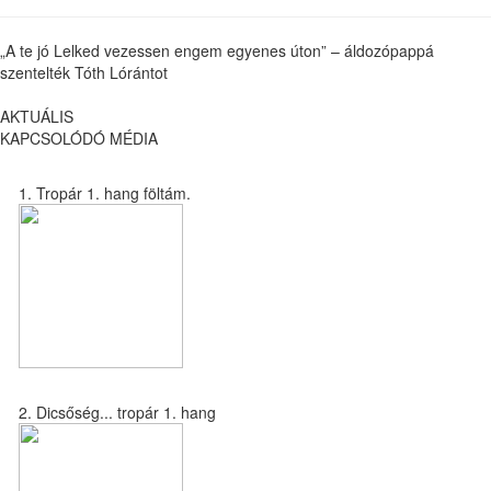
„A te jó Lelked vezessen engem egyenes úton” – áldozópappá
szentelték Tóth Lórántot
AKTUÁLIS
KAPCSOLÓDÓ MÉDIA
1. Tropár 1. hang föltám.
2. Dicsőség... tropár 1. hang