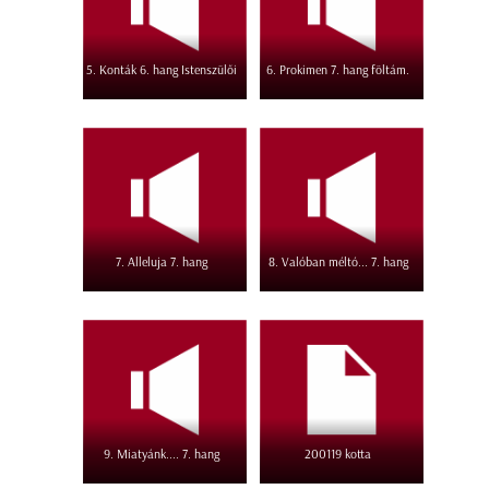
5. Konták 6. hang Istenszülői
6. Prokimen 7. hang föltám.
7. Alleluja 7. hang
8. Valóban méltó... 7. hang
9. Miatyánk.... 7. hang
200119 kotta