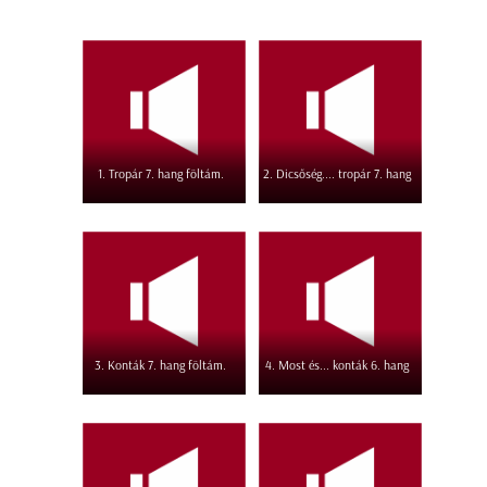
1. Tropár 7. hang föltám.
2. Dicsőség.... tropár 7. hang
3. Konták 7. hang föltám.
4. Most és... konták 6. hang