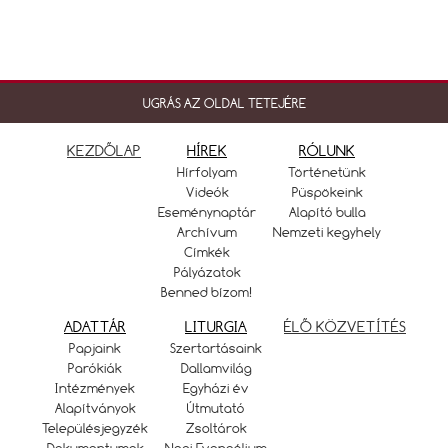
UGRÁS AZ OLDAL TETEJÉRE
KEZDŐLAP
HÍREK
RÓLUNK
Hírfolyam
Történetünk
Videók
Püspökeink
Eseménynaptár
Alapító bulla
Archívum
Nemzeti kegyhely
Címkék
Pályázatok
Benned bízom!
ADATTÁR
LITURGIA
ÉLŐ KÖZVETÍTÉS
Papjaink
Szertartásaink
Parókiák
Dallamvilág
Intézmények
Egyházi év
Alapítványok
Útmutató
Településjegyzék
Zsoltárok