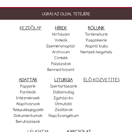
UGRÁS AZ OLDAL TETEJÉRE
KEZDŐLAP
HÍREK
RÓLUNK
Hírfolyam
Történetünk
Videók
Püspökeink
Eseménynaptár
Alapító bulla
Archívum
Nemzeti kegyhely
Címkék
Pályázatok
Benned bízom!
ADATTÁR
LITURGIA
ÉLŐ KÖZVETÍTÉS
Papjaink
Szertartásaink
Parókiák
Dallamvilág
Intézmények
Egyházi év
Alapítványok
Útmutató
Településjegyzék
Zsoltárok
Dokumentumok
Napi Evangélium
Beruházások
LELKIATYA
KAPCSOLAT