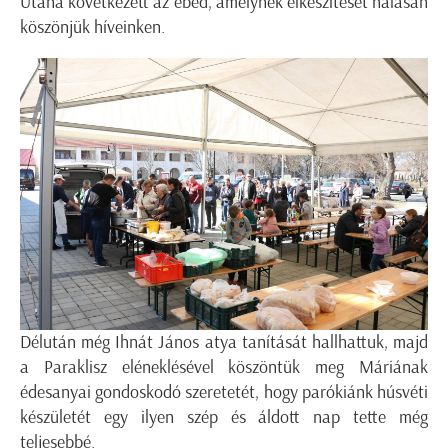
Utána következett az ebéd, amelynek elkészítését hálásan
köszönjük híveinken.
Délután még Ihnát János atya tanítását hallhattuk, majd
a Paraklisz eléneklésével köszöntük meg Máriának
édesanyai gondoskodó szeretetét, hogy parókiánk húsvéti
készületét egy ilyen szép és áldott nap tette még
teljesebbé.