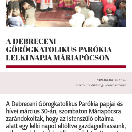
A DEBRECENI
GÖRÖGKATOLIKUS PARÓKIA
LELKI NAPJA MÁRIAPÓCSON
2019-04-04 08:37:26
Szerző: Hajdúdorogi Főegyházmegye
A Debreceni Görögkatolikus Parókia papjai és
hívei március 30-án, szombaton Máriapócsra
zarándokoltak, hogy az Istenszülő oltalma
alatt egy lelki napot eltöltve gazdagodhassunk,