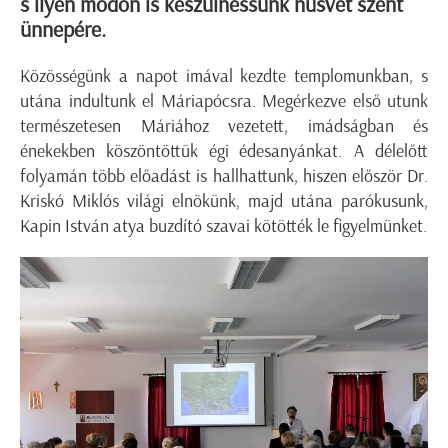
s ilyen módon is készülhessünk húsvét szent
ünnepére.
Közösségünk a napot imával kezdte templomunkban, s
utána indultunk el Máriapócsra. Megérkezve első utunk
természetesen Máriához vezetett, imádságban és
énekekben köszöntöttük égi édesanyánkat. A délelőtt
folyamán több előadást is hallhattunk, hiszen először Dr.
Kriskó Miklós világi elnökünk, majd utána parókusunk,
Kapin István atya buzdító szavai kötötték le figyelmünket.