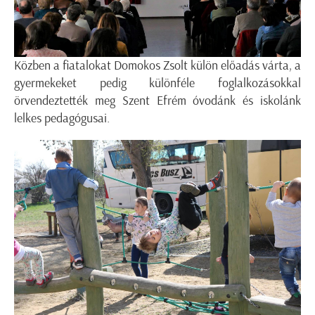
Közben a fiatalokat Domokos Zsolt külön előadás várta, a
gyermekeket pedig különféle foglalkozásokkal
örvendeztették meg Szent Efrém óvodánk és iskolánk
lelkes pedagógusai.