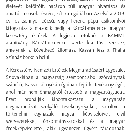
életévét betöltött, határon túli magyar hivatásos és
amatőr fotósok részére, két kategóriában. Az első a 2019.
évi csíksomlyói búcsú, vagy Ferenc pápa csíksomlyói
látogatása a második pedig a Kárpát-medencei magyar
keresztény értékek. A legjobb fotókból a KAMME
alapítvány Kárpát-medence szerte kiállítást szervez,
amelynek a következő állomása Kassán lesz a Thália
Színház berkein belül.
A Keresztény-Nemzeti Értékek Megmaradásáért Egyesület
Szlovákiában a magyarság szempontjából szórványnak
számító, Kassa környéki régióban fejti ki tevékenységét,
ahol már nem önmagától értetődő a magyarságtudat.
Ezért próbálják kibontakoztatni a magyarság
megmaradását szolgáló tevékenységüket, karöltve a
történelmi egyházak magyar képviselőivel, civil
szervezetekkel, önkormányzatokkal és a magyar
érdekképviselettel, akik ugyanezen ügyért fáradoznak.