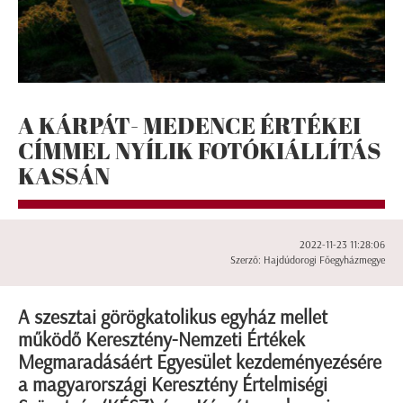
A KÁRPÁT- MEDENCE ÉRTÉKEI
CÍMMEL NYÍLIK FOTÓKIÁLLÍTÁS
KASSÁN
2022-11-23 11:28:06
Szerző: Hajdúdorogi Főegyházmegye
A szesztai görögkatolikus egyház mellet
működő Keresztény-Nemzeti Értékek
Megmaradásáért Egyesület kezdeményezésére
a magyarországi Keresztény Értelmiségi