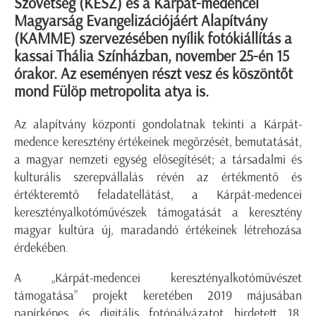
Szövetség (KÉSZ) és a Kárpát-medencei
Magyarság Evangelizációjáért Alapítvány
(KAMME) szervezésében nyílik fotókiállítás a
kassai Thália Színházban, november 25-én 15
órakor. Az eseményen részt vesz és köszöntőt
mond Fülöp metropolita atya is.
Az alapítvány központi gondolatnak tekinti a Kárpát-
medence keresztény értékeinek megőrzését, bemutatását,
a magyar nemzeti egység elősegítését; a társadalmi és
kulturális szerepvállalás révén az értékmentő és
értékteremtő feladatellátást, a Kárpát-medencei
keresztényalkotóművészek támogatását a keresztény
magyar kultúra új, maradandó értékeinek létrehozása
érdekében.
A „Kárpát-medencei keresztényalkotóművészet
támogatása” projekt keretében 2019 májusában
papírképes és digitális fotópályázatot hirdetett 18.