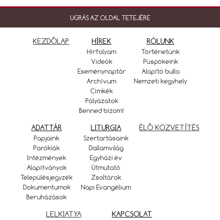
UGRÁS AZ OLDAL TETEJÉRE
KEZDŐLAP
HÍREK
RÓLUNK
Hírfolyam
Történetünk
Videók
Püspökeink
Eseménynaptár
Alapító bulla
Archívum
Nemzeti kegyhely
Címkék
Pályázatok
Benned bízom!
ADATTÁR
LITURGIA
ÉLŐ KÖZVETÍTÉS
Papjaink
Szertartásaink
Parókiák
Dallamvilág
Intézmények
Egyházi év
Alapítványok
Útmutató
Településjegyzék
Zsoltárok
Dokumentumok
Napi Evangélium
Beruházások
LELKIATYA
KAPCSOLAT