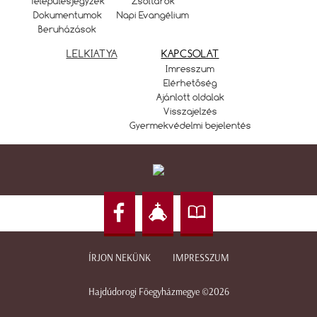
Településjegyzék
Zsoltárok
Dokumentumok
Napi Evangélium
Beruházások
LELKIATYA
KAPCSOLAT
Imresszum
Elérhetőség
Ajánlott oldalak
Visszajelzés
Gyermekvédelmi bejelentés
ÍRJON NEKÜNK
IMPRESSZUM
Hajdúdorogi Főegyházmegye ©2026