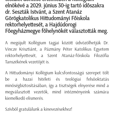
elnökévé a 2029. június 30-ig tartó időszakra
dr. Seszták Istvánt, a Szent Atanáz
Görögkatolikus Hittudományi Főiskola
rektorhelyettesét, a Hajdúdorogi
Főegyházmegye főhelynökét választották meg.
A megújult Kollégium tagjai között üdvözölhetjük Dr.
Vincze Krisztiánt, a Pázmány Péter Katolikus Egyetem
rektorhelyettesét, a Szent Atanáz-főiskola Filozófia
Tanszékének vezetőjét is.
A Hittudományi Kollégium kulcsfontosságú szerepet tölt
be a hazai hitéleti és teológiai felsőoktatás
minőségbiztosításában, így a tisztségek elnyerése mind a
megválasztott vezetők, mind intézményeink számára
kiemelkedő elismerés.
Szívből gratulálunk a kinevezésekhez!