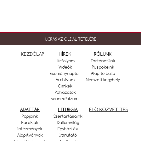
UGRÁS AZ OLDAL TETEJÉRE
KEZDŐLAP
HÍREK
RÓLUNK
Hírfolyam
Történetünk
Videók
Püspökeink
Eseménynaptár
Alapító bulla
Archívum
Nemzeti kegyhely
Címkék
Pályázatok
Benned bízom!
ADATTÁR
LITURGIA
ÉLŐ KÖZVETÍTÉS
Papjaink
Szertartásaink
Parókiák
Dallamvilág
Intézmények
Egyházi év
Alapítványok
Útmutató