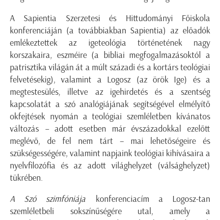
A Sapientia Szerzetesi és Hittudományi Főiskola
konferenciáján (a továbbiakban Sapientia) az előadók
emlékeztettek az igeteológia történetének nagy
korszakaira, eszméire (a bibliai megfogalmazásoktól a
patrisztika világán át a múlt századi és a kortárs teológiai
felvetésekig), valamint a Logosz (az örök Ige) és a
megtestesülés, illetve az igehirdetés és a szentség
kapcsolatát a szó analógiájának segítségével elmélyítő
okfejtések nyomán a teológiai szemléletben kívánatos
változás – adott esetben már évszázadokkal ezelőtt
meglévő, de fel nem tárt – mai lehetőségeire és
szükségességére, valamint napjaink teológiai kihívásaira a
nyelvfilozófia és az adott világhelyzet (válsághelyzet)
tükrében.
A Szó szimfóniája
konferenciacím a Logosz-tan
szemléletbeli sokszínűségére utal, amely a