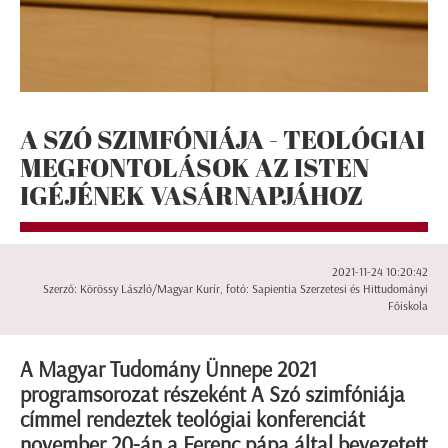
A SZÓ SZIMFÓNIÁJA - TEOLÓGIAI
MEGFONTOLÁSOK AZ ISTEN
IGÉJÉNEK VASÁRNAPJÁHOZ
2021-11-24 10:20:42
Szerző: Körössy László/Magyar Kurír, fotó: Sapientia Szerzetesi és Hittudományi
Főiskola
A Magyar Tudomány Ünnepe 2021
programsorozat részeként A Szó szimfóniája
címmel rendeztek teológiai konferenciát
november 20-án a Ferenc pápa által bevezetett