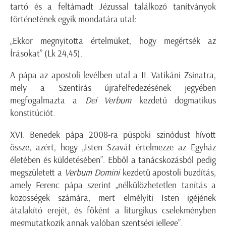
tartó és a feltámadt Jézussal találkozó tanítványok
történetének egyik mondatára utal:
„Ekkor megnyitotta értelmüket, hogy megértsék az
Írásokat” (Lk 24,45).
A pápa az apostoli levélben utal a II. Vatikáni Zsinatra,
mely a Szentírás újrafelfedezésének jegyében
megfogalmazta a
Dei Verbum
kezdetű dogmatikus
konstitúciót.
XVI. Benedek pápa 2008-ra püspöki szinódust hívott
össze, azért, hogy „Isten Szavát értelmezze az Egyház
életében és küldetésében”. Ebből a tanácskozásból pedig
megszületett a
Verbum Domini
kezdetű apostoli buzdítás,
amely Ferenc pápa szerint „nélkülözhetetlen tanítás a
közösségek számára, mert elmélyíti Isten igéjének
átalakító erejét, és főként a liturgikus cselekményben
megmutatkozik annak valóban szentségi jellege”.