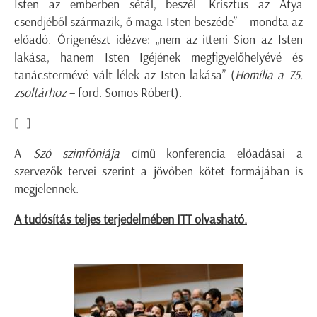
Isten az emberben sétál, beszél. Krisztus az Atya
csendjéből származik, ő maga Isten beszéde” – mondta az
előadó. Órigenészt idézve: „nem az itteni Sion az Isten
lakása, hanem Isten Igéjének megfigyelőhelyévé és
tanácstermévé vált lélek az Isten lakása” (
Homília a 75.
zsoltárhoz
– ford. Somos Róbert).
[...]
A
Szó szimfóniája
című konferencia előadásai a
szervezők tervei szerint a jövőben kötet formájában is
megjelennek.
A tudósítás teljes terjedelmében ITT olvasható.