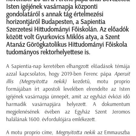
Isten igéjének vasárnapja központi
gondolatáról s annak tág értelmezési
horizontjáról Budapesten, a Sapientia
Szerzetesi Hittudományi Főiskolán. Az előadók
között volt Gyurkovics Miklós atya, a Szent
Atanáz Görögkatolikus Hittudományi Főiskola
tudományos rektorhelyettese is.
A Sapientia-nap keretében elhangzott előadások témája
azzal kapcsolatos, hogy 2019-ben Ferenc pápa
Aperuit
illis (Megnyitotta nekik)
kezdetű, motu proprio
formájában írt apostoli levelében elrendelte az Isten
igéjének vasárnapja ünnepét, amit az egyházi évközi idő
harmadik vasárnapjára helyezett. A dokumentum
megjelenésének évében az Egyház Szent Jeromos
halálának 1600. évfordulójára emlékezett.
A motu proprio címe,
Megnyitotta nekik
az Emmauszba