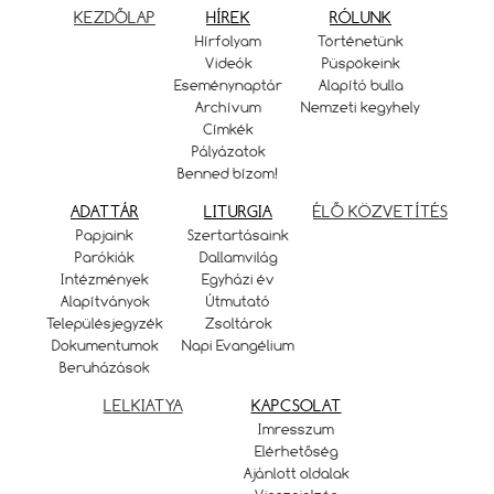
KEZDŐLAP
HÍREK
RÓLUNK
Hírfolyam
Történetünk
Videók
Püspökeink
Eseménynaptár
Alapító bulla
Archívum
Nemzeti kegyhely
Címkék
Pályázatok
Benned bízom!
ADATTÁR
LITURGIA
ÉLŐ KÖZVETÍTÉS
Papjaink
Szertartásaink
Parókiák
Dallamvilág
Intézmények
Egyházi év
Alapítványok
Útmutató
Településjegyzék
Zsoltárok
Dokumentumok
Napi Evangélium
Beruházások
LELKIATYA
KAPCSOLAT
Imresszum
Elérhetőség
Ajánlott oldalak