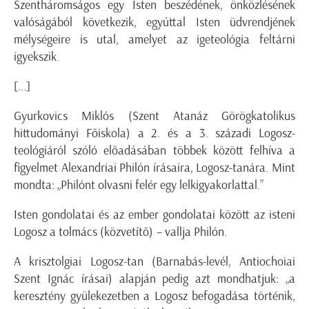
Szentháromságos egy Isten beszédének, önközlésének
valóságából következik, egyúttal Isten üdvrendjének
mélységeire is utal, amelyet az igeteológia feltárni
igyekszik.
[...]
Gyurkovics Miklós (Szent Atanáz Görögkatolikus
hittudományi Főiskola) a 2. és a 3. századi Logosz-
teológiáról szóló előadásában többek között felhíva a
figyelmet Alexandriai Philón írásaira, Logosz-tanára. Mint
mondta: „Philónt olvasni felér egy lelkigyakorlattal.”
Isten gondolatai és az ember gondolatai között az isteni
Logosz a tolmács (közvetítő) – vallja Philón.
A krisztolgiai Logosz-tan (Barnabás-levél, Antiochoiai
Szent Ignác írásai) alapján pedig azt mondhatjuk: „a
keresztény gyülekezetben a Logosz befogadása történik,