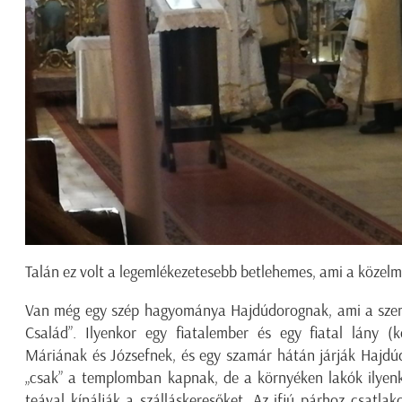
Talán ez volt a legemlékezetesebb betlehemes, ami a közelmúl
Van még egy szép hagyománya Hajdúdorognak, ami a szentes
Család”. Ilyenkor egy fiatalember és egy fiatal lány (
Máriának és Józsefnek, és egy szamár hátán járják Hajdúdo
„csak” a templomban kapnak, de a környéken lakók ilyenk
teával kínálják a szálláskeresőket. Az ifjú párhoz csatla