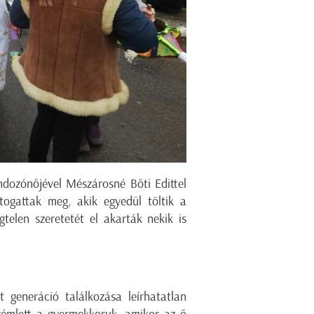
ndozónőjével Mészárosné Bőti Edittel
togattak meg, akik egyedül töltik a
gtelen szeretetét el akarták nekik is
 generáció találkozása leírhatatlan