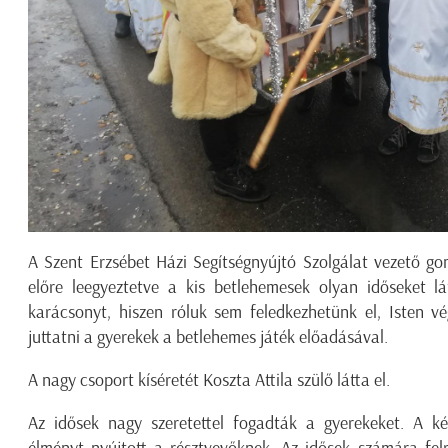
A Szent Erzsébet Házi Segítségnyújtó Szolgálat vezető go
előre leegyeztetve a kis betlehemesek olyan időseket lá
karácsonyt, hiszen róluk sem feledkezhetünk el, Isten vé
juttatni a gyerekek a betlehemes játék előadásával.
A nagy csoport kíséretét Koszta Attila szülő látta el.
Az idősek nagy szeretettel fogadták a gyerekeket. A két