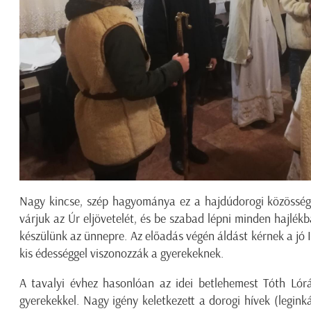
Nagy kincse, szép hagyománya ez a hajdúdorogi közösségn
várjuk az Úr eljövetelét, és be szabad lépni minden hajlékb
készülünk az ünnepre. Az előadás végén áldást kérnek a jó Is
kis édességgel viszonozzák a gyerekeknek.
A tavalyi évhez hasonlóan az idei betlehemest Tóth Lórá
gyerekekkel. Nagy igény keletkezett a dorogi hívek (legink