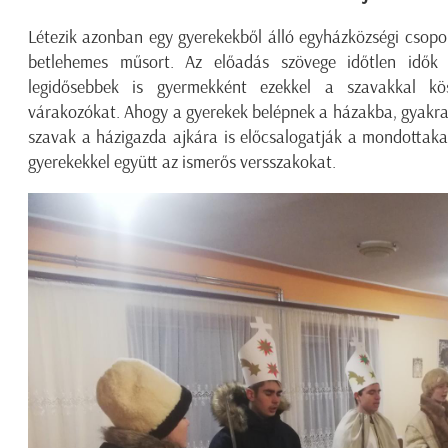
Létezik azonban egy gyerekekből álló egyházközségi csopor
betlehemes műsort. Az előadás szövege időtlen idők 
legidősebbek is gyermekként ezekkel a szavakkal kö
várakozókat. Ahogy a gyerekek belépnek a házakba, gyakran
szavak a házigazda ajkára is előcsalogatják a mondottakat
gyerekekkel együtt az ismerős versszakokat.