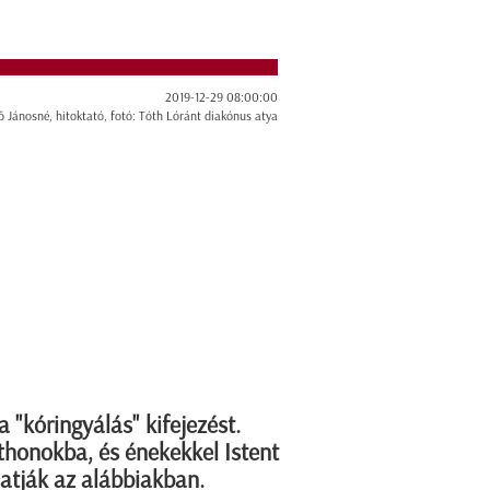
2019-12-29 08:00:00
ő Jánosné, hitoktató, fotó: Tóth Lóránt diakónus atya
a "kóringyálás" kifejezést.
thonokba, és énekekkel Istent
atják az alábbiakban.