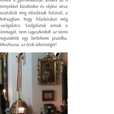
rémlett a gyermekkoruk, amikor az ő
önnyekkel küszködve és olykor sírva
pasztalták meg előadásuk hatását, a
dottságban, hogy feladatukat még
szolgálatra. Szolgálatuk annak a
i önmagát, nem ragaszkodott az isteni
megszületik egy betlehemi jászolba,
dékozhassa: az örök üdvösséget!