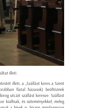
tat illeti.
tét illeti, a „Szállást keres a Szent
korábban fiatal házasok) beöltöznek
rog utcáit szállást keresve. Szállást
or kiállnak, és süteményekkel, meleg
koznak a hívek is, hiszen mindannyian