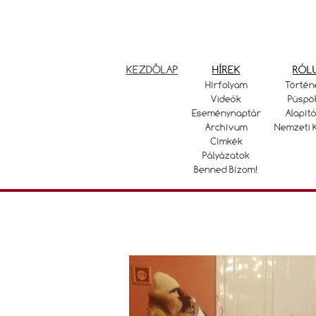
KEZDŐLAP
HÍREK
RÓL
Hírfolyam
Történ
Videók
Püspö
Eseménynaptár
Alapító
Archívum
Nemzeti 
Címkék
Pályázatok
Benned Bízom!