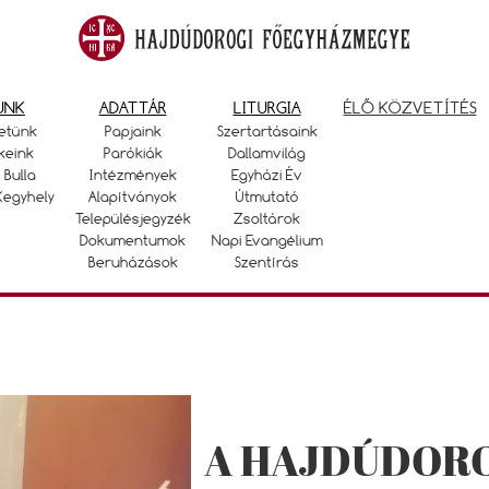
UNK
ADATTÁR
LITURGIA
ÉLŐ KÖZVETÍTÉS
etünk
Papjaink
Szertartásaink
keink
Parókiák
Dallamvilág
 Bulla
Intézmények
Egyházi Év
Kegyhely
Alapítványok
Útmutató
Településjegyzék
Zsoltárok
Dokumentumok
Napi Evangélium
Beruházások
Szentírás
A HAJDÚDOR