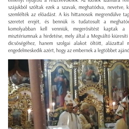
élményt nyújtott a résztvevőknek. Az idősek számára fel
szájukból szóltak ezek a szavak, meghatódva, nevetve, k
szemlélték az előadást. A kis hittanosok megrendülve ta
szeretet erejét, és bennük is tudatosult a megható
komolyabban kell venniük, megerősítést kaptak a 
misztériumnak a hirdetése, mely által a Megváltó kiüresít
dicsőségéhez, hanem szolgai alakot öltött, alázattal 
engedelmeskedik azért, hogy az embernek a legtöbbet aján