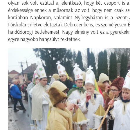
olyan sok volt ezúttal a jelentkező, hogy két csoport is al
érdekessége ennek a műsornak az volt, hogy nem csak sz
korábban Napkoron, valamint Nyíregyházán is a Szent 
Főiskolán; illetve elutaztak Debrecenbe is, és személyesen
hajdúdorogi betlehemest. Nagy élmény volt ez a gyerekekn
egyre nagyobb hangsúlyt fektetnek.