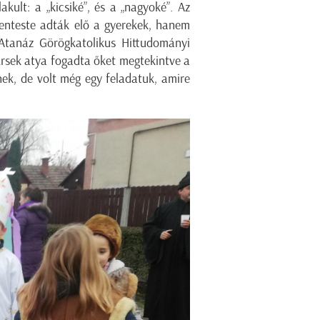
akult: a „kicsiké”, és a „nagyoké”. Az
enteste adták elő a gyerekek, hanem
Atanáz Görögkatolikus Hittudományi
 Érsek atya fogadta őket megtekintve a
ek, de volt még egy feladatuk, amire