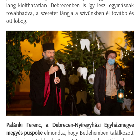
láng kiolthatatlan. Debrecenben is így lesz, egymásnak
továbbadva, a szeretet lángja a szívünkben él tovább és
ott lobog.
Palánki Ferenc, a Debrecen-Nyíregyházi Egyházmegye
megyés püspöke
elmondta, hogy Betlehemben találkozott