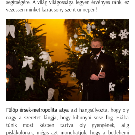
segítségére. A világ világossága legyen érvényes ránk, ez
vezessen minket karácsony szent ünnepén!
Fülöp érsek-metropolita atya
azt hangsúlyozta, hogy oly
nagy a szeretet lángja, hogy kihunyni sose fog. Hiába
tűnik most kézben tartva oly gyengének, alig
pislákolónak, mégis azt mondhatjuk, hogy a betlehemi