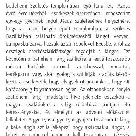
betlehemi Születés templomában égő láng lett. Azóta
évről évre Bécsből – cserkészek kíséretében – rendszerint
egy-egy gyermek indul Jézus születésének helyszínére,
hogy a jászol helyén épült templomban, a Születés
Bazilikában található örökmécsesből lángot vegyen.
Lámpásba zárva hozzák aztán repülővel Bécsbe, ahol az
országok cserkészküldöttségei fogadják a lángot. Ezt
követően a betlehemi láng szállítása a legváltozatosabb
módon történik: autóval, autóbusszal, vonattal,
kerékpárral vagy akár gyalog is szállítják, s adják kézről-
kézre a cserkészek, hogy elvigyék otthonainkba, hogy ott
karácsonyig folyamatosan égjen. Az otthonokban fénylő
„betlehemi láng” imádságra hívó jelenléte összeköti a
magyar családokat a világ különböző pontjain élő
keresztényekkel, és elmélyíti az adventi előkészület
lelkületét. A gyertyával gyertyát gyújtva továbbított láng,
a béke lángja azt is jelképezi, hogy akárcsak a lángot, a
békét is embertől emberig kell továbbítani. (
forrás: