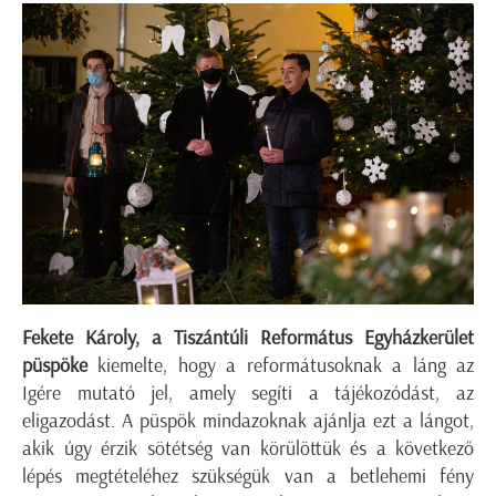
Fekete Károly, a Tiszántúli Református Egyházkerület
püspöke
kiemelte, hogy a reformátusoknak a láng az
Igére mutató jel, amely segíti a tájékozódást, az
eligazodást. A püspök mindazoknak ajánlja ezt a lángot,
akik úgy érzik sötétség van körülöttük és a következő
lépés megtételéhez szükségük van a betlehemi fény