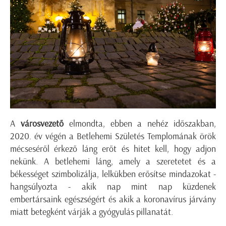
A
városvezető
elmondta, ebben a nehéz időszakban,
2020. év végén a Betlehemi Születés Templomának örök
mécseséről érkező láng erőt és hitet kell, hogy adjon
nekünk. A betlehemi láng, amely a szeretetet és a
békességet szimbolizálja, lelkükben erősítse mindazokat -
hangsúlyozta - akik nap mint nap küzdenek
embertársaink egészségért és akik a koronavírus járvány
miatt betegként várják a gyógyulás pillanatát.