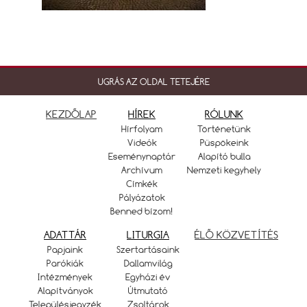
UGRÁS AZ OLDAL TETEJÉRE
KEZDŐLAP
HÍREK
RÓLUNK
Hírfolyam
Történetünk
Videók
Püspökeink
Eseménynaptár
Alapító bulla
Archívum
Nemzeti kegyhely
Címkék
Pályázatok
Benned bízom!
ADATTÁR
LITURGIA
ÉLŐ KÖZVETÍTÉS
Papjaink
Szertartásaink
Parókiák
Dallamvilág
Intézmények
Egyházi év
Alapítványok
Útmutató
Településjegyzék
Zsoltárok