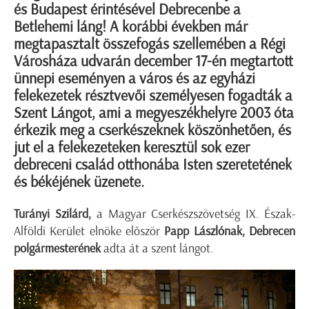
és Budapest érintésével Debrecenbe a
Betlehemi láng! A korábbi években már
megtapasztalt összefogás szellemében a Régi
Városháza udvarán december 17-én megtartott
ünnepi eseményen a város és az egyházi
felekezetek résztvevői személyesen fogadták a
Szent Lángot, ami a megyeszékhelyre 2003 óta
érkezik meg a cserkészeknek köszönhetően, és
jut el a felekezeteken keresztül sok ezer
debreceni család otthonába Isten szeretetének
és békéjének üzenete.
Turányi Szilárd,
a Magyar Cserkészszövetség IX. Észak-
Alföldi Kerület elnöke először
Papp Lászlónak, Debrecen
polgármesterének
adta át a szent lángot.