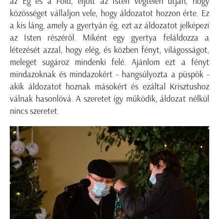
az Ég és a Föld, eljött az Isten végtelen útján, hogy
közösséget vállaljon vele, hogy áldozatot hozzon érte. Ez
a kis láng, amely a gyertyán ég, ezt az áldozatot jelképezi
az Isten részéről. Miként egy gyertya feláldozza a
létezését azzal, hogy elég, és közben fényt, világosságot,
meleget sugároz mindenki felé. Ajánlom ezt a fényt
mindazoknak és mindazokért - hangsúlyozta a püspök -
akik áldozatot hoznak másokért és ezáltal Krisztushoz
válnak hasonlóvá. A szeretet így működik, áldozat nélkül
nincs szeretet.