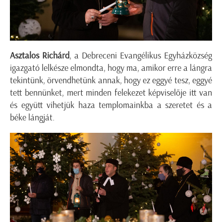
Asztalos Richárd
, a Debreceni Evangélikus Egyházközség
igazgató lelkésze elmondta, hogy ma, amikor erre a lángra
tekintünk, örvendhetünk annak, hogy ez eggyé tesz, eggyé
tett bennünket, mert minden felekezet képviselője itt van
és együtt vihetjük haza templomainkba a szeretet és a
béke lángját.