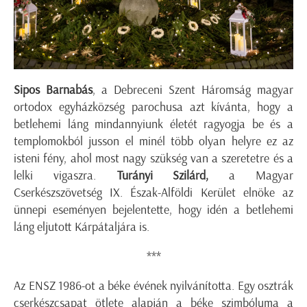
Sipos Barnabás
, a Debreceni Szent Háromság magyar
ortodox egyházközség parochusa azt kívánta, hogy a
betlehemi láng mindannyiunk életét ragyogja be és a
templomokból jusson el minél több olyan helyre ez az
isteni fény, ahol most nagy szükség van a szeretetre és a
lelki vigaszra.
Turányi Szilárd,
a Magyar
Cserkészszövetség IX. Észak-Alföldi Kerület elnöke az
ünnepi eseményen bejelentette, hogy idén a betlehemi
láng eljutott Kárpátaljára is.
***
Az ENSZ 1986-ot a béke évének nyilvánította. Egy osztrák
cserkészcsapat ötlete alapján a béke szimbóluma a